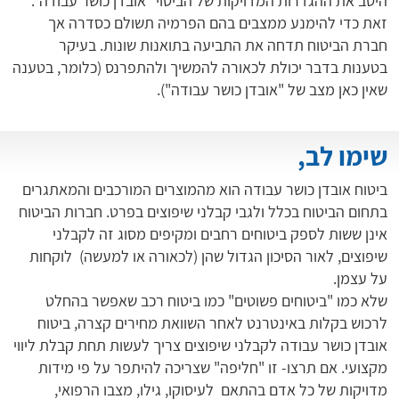
היטב את ההגדרות המדויקות של הביטוי "אובדן כושר עבודה".
זאת כדי להימנע ממצבים בהם הפרמיה תשולם כסדרה אך
חברת הביטוח תדחה את התביעה בתואנות שונות. בעיקר
בטענות בדבר יכולת לכאורה להמשיך ולהתפרנס (כלומר, בטענה
שאין כאן מצב של "אובדן כושר עבודה").
שימו לב,
ביטוח אובדן כושר עבודה הוא מהמוצרים המורכבים והמאתגרים
בתחום הביטוח בכלל ולגבי קבלני שיפוצים בפרט. חברות הביטוח
אינן ששות לספק ביטוחים רחבים ומקיפים מסוג זה לקבלני
שיפוצים, לאור הסיכון הגדול שהן (לכאורה או למעשה) לוקחות
על עצמן.
שלא כמו "ביטוחים פשוטים" כמו ביטוח רכב שאפשר בהחלט
לרכוש בקלות באינטרנט לאחר השוואת מחירים קצרה, ביטוח
אובדן כושר עבודה לקבלני שיפוצים צריך לעשות תחת קבלת ליווי
מקצועי. אם תרצו- זו "חליפה" שצריכה להיתפר על פי מידות
מדויקות של כל אדם בהתאם לעיסוקו, גילו, מצבו הרפואי,