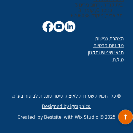
בית קנדה , רחוב נירים 3
כניסה C, קומה 3
תל אביב, מיקוד: 6706038
הצהרת נגישות
מדיניות פרטיות
תנאי שימוש ותקנון
ט.ל.ח.
© כל הזכויות שמורות לאיציק סימון סוכנות לביטוח בע"מ
Designed by igraphics
Created by
Bestsite
with Wix Studio © 2025