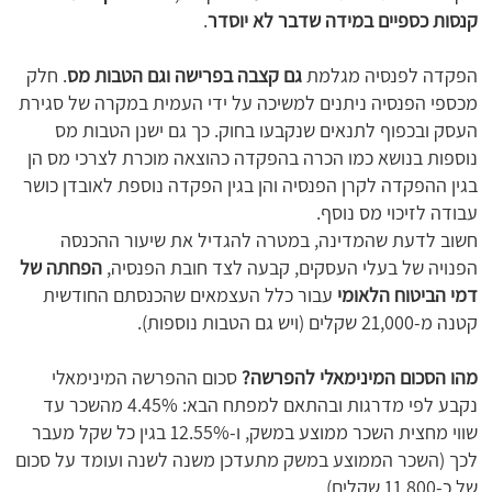
קנסות כספיים במידה שדבר לא יוסדר
.
הפקדה לפנסיה מגלמת
גם קצבה בפרישה וגם הטבות מס
. חלק
מכספי הפנסיה ניתנים למשיכה על ידי העמית במקרה של סגירת
העסק ובכפוף לתנאים שנקבעו בחוק. כך גם ישנן הטבות מס
נוספות בנושא כמו הכרה בהפקדה כהוצאה מוכרת לצרכי מס הן
בגין ההפקדה לקרן הפנסיה והן בגין הפקדה נוספת לאובדן כושר
עבודה לזיכוי מס נוסף.
חשוב לדעת שהמדינה, במטרה להגדיל את שיעור ההכנסה
הפנויה של בעלי העסקים, קבעה לצד חובת הפנסיה,
הפחתה של
דמי הביטוח הלאומי
עבור כלל העצמאים שהכנסתם החודשית
קטנה מ-21,000 שקלים (ויש גם הטבות נוספות).
מהו הסכום המינימאלי להפרשה?
סכום ההפרשה המינימאלי
נקבע לפי מדרגות ובהתאם למפתח הבא: 4.45% מהשכר עד
שווי מחצית השכר ממוצע במשק, ו-12.55% בגין כל שקל מעבר
לכך (השכר הממוצע במשק מתעדכן משנה לשנה ועומד על סכום
של כ-11,800 שקלים).