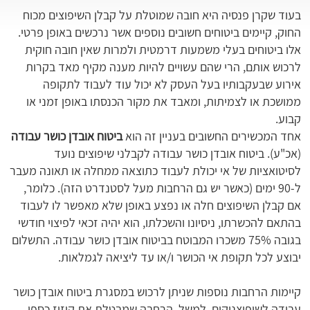
בעוד שקרן פנסיה היא חובה שמוטלת על קבלן השיפוצים מכוח
החוק, קיימים ביטוחים חשובים נוספים אשר נרכשים באופן פרטי.
אלו ביטוחים בעלי משמעות דרמטית ולמרות שאין חובה חוקית
לרכוש אותם, הרי שהם עשויים להיות מענה מקיף מאד בקרות
אירוע שבעקבותיו בעל העסק לא יכול עוד לעבוד לתקופה
ממושכת או לצמיתות, ומאבד את מקור הכנסתו באופן זמני או
קבוע.
אחד המכשירים החשובים בעניין זה הוא
ביטוח אובדן כושר עבודה
(אכ"ע). ביטוח אובדן כושר עבודה לקבלני שיפוצים נועד
לסיטואציות של אי יכולת לעבוד כתוצאה ממחלה או תאונה מעבר
ל-90 ימים (כאשר יש גם הרחבות מעל לסטנדרט הזה). כלומר,
אם קבלן השיפוצים חלה או נפצע באופן שלא מאפשר לו לעבוד
בהתאם להכשרתו, ניסיונו והשכלתו, הוא יהיה זכאי לפיצוי חודשי
בגובה 75% משכרו המבוטח בביטוח אובדן כושר עבודה. התשלום
יבוצע לכל תקופת אי הכושר ו/או עד ליציאה לגמלאות.
קיימות הרחבות נוספות שניתן לרכוש במסגרת ביטוח אובדן כושר
עבודה לשיפוצניקים. למשל, הרחבה שמבטלת את קיזוז כספי