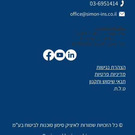
03-6951414
office@simon-ins.co.il
כתובת המשרד:
בית קנדה , רחוב נירים 3
כניסה C, קומה 3
תל אביב, מיקוד: 6706038
הצהרת נגישות
מדיניות פרטיות
תנאי שימוש ותקנון
ט.ל.ח.
© כל הזכויות שמורות לאיציק סימון סוכנות לביטוח בע"מ