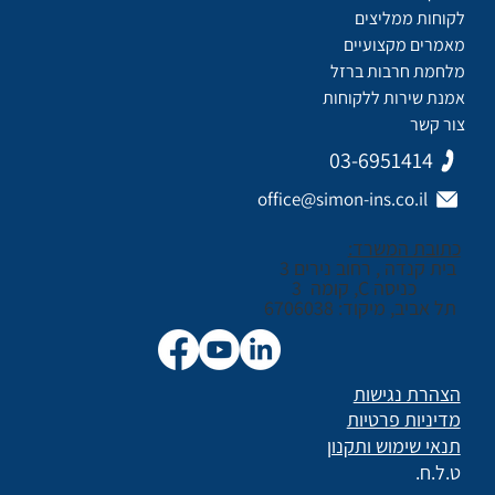
לקוחות ממליצים
מאמרים מקצועיים
מלחמת חרבות ברזל
אמנת שירות ללקוחות
צור קשר
03-6951414
office@simon-ins.co.il
כתובת המשרד:
בית קנדה , רחוב נירים 3
כניסה C, קומה 3
תל אביב, מיקוד: 6706038
הצהרת נגישות
מדיניות פרטיות
תנאי שימוש ותקנון
ט.ל.ח.