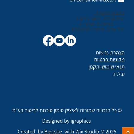
כתובת המשרד:
בית קנדה , רחוב נירים 3
כניסה C, קומה 3
תל אביב, מיקוד: 6706038
הצהרת נגישות
מדיניות פרטיות
תנאי שימוש ותקנון
ט.ל.ח.
© כל הזכויות שמורות לאיציק סימון סוכנות לביטוח בע"מ
Designed by igraphics
Created by
Bestsite
with Wix Studio © 2025