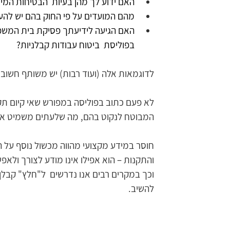
האם ידוע לך מהן בעיות  הבטיחות המי
מהם המועדים על פי החוק בהם יש להעב
האם הגיעה לידיעתך פסיקת בית המשפט
בפוליסת  ביטוח עבודות קבלניות?
לדוגמאות אלה (ועוד רבות) יש משותף חשוב – 
לא פעם כתוב בפוליסה במפורש שאי קיום תקנ
המבוטח לנקוט בהם, מה שלעתים משמיט את ה
חוסר במידע מקצועי מהווה מכשול נוסף על הא
והתקנות – הוא אפילו אינו מודע לצורך ולאפש
וכך במקרים רבים אנו נדרשים  ל"חלץ" קבלן
להשיב. 