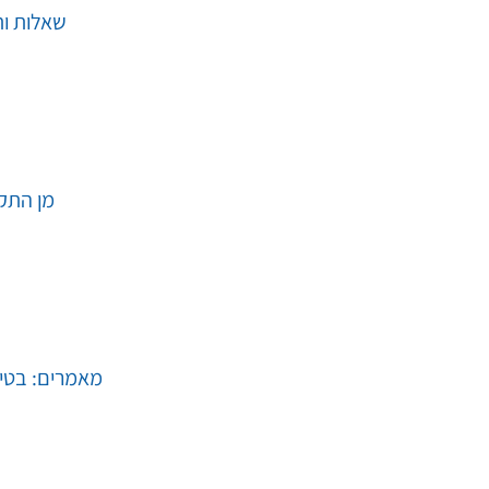
שאלות ות
מן התק
מאמרים: בטיח