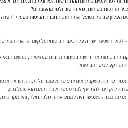
וחדות לפרויקטים בתחום ההתחדשות העירונית כדוגמת תמ"א 38?
יר הדרכות בטיחות, מאיזה סוג  ולמי מהעובדים?
 העליון שביטל בפועל  את החרגת חברת הביטוח בסעיף "הסרה א
לכולן השפעה ישירה על הכיסוי הביטוחי ועל קיום הוראות הפוליסה.
ות הבטיחות או דרישות בטיחות נקובות ספציפית , מהווים תנאי 
קרקע לכיסוי הביטוחי.   
מור עד כה. כשקבלן אינו יודע שהוא עובר על תקנה, הוראה או פו
רות להקדים ולהתייעץ לפני מעשה ולבחון האם הוא פועל נכון. 
 או יזם מצרה שאפשר היה למנוע אותה מלכתחילה, והיו מקרים מס