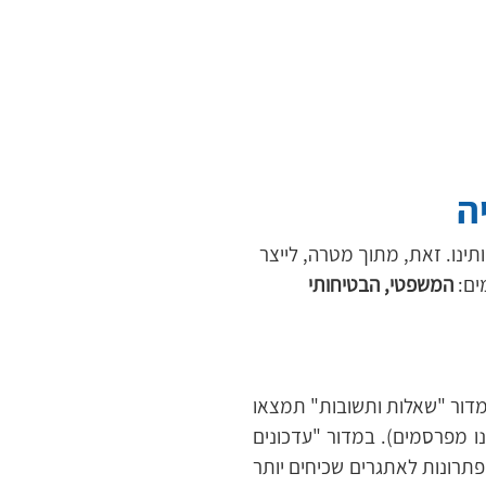
ה
ינו. זאת, מתוך מטרה, לייצר 
ים: 
המשפטי, הבטיחותי 
במדור "חוקי מרפי" הפופולרי תחשפו למקרים שאירעו באמת ותוכלו ללמוד מטעויות של אחרים ובמדור "שאלות ותשובות" תמצאו 
תשובות לפניות אותנטיות שהגיעו למשרדנו (ומגיעות בהיקפים עצומים כאשר רק את המיטב אנחנו מפרסמים). במדור "עדכונים 
שוטפים" תקבלו, ובכן, עדכונים שוטפים, ובקטגוריית "הקשיים שאיתם מתמודד קבלן/יזם" תמצאו פתרונות לאתגרים שכיחים יותר 