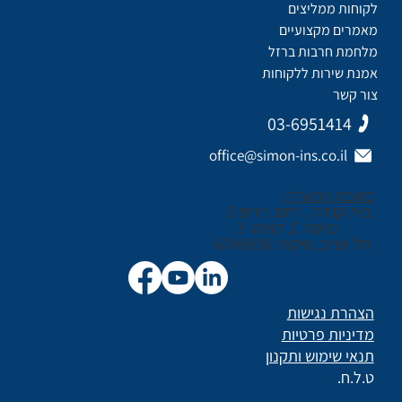
לקוחות ממליצים
מאמרים מקצועיים
מלחמת חרבות ברזל
אמנת שירות ללקוחות
צור קשר
03-6951414
office@simon-ins.co.il
כתובת המשרד:
בית קנדה , רחוב נירים 3
כניסה C, קומה 3
תל אביב, מיקוד: 6706038
הצהרת נגישות
מדיניות פרטיות
תנאי שימוש ותקנון
ט.ל.ח.