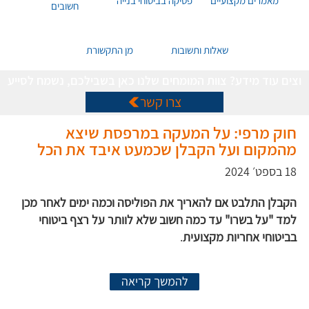
מאמרים מקצועיים
פסיקה בביטוחי בנייה
חשובים
שאלות ותשובות
מן התקשורת
רוצים עוד מידע? צוות המומחים שלנו כאן בשבילכם, נשמח לסייע
צרו קשר
חוק מרפי: על המעקה במרפסת שיצא
מהמקום ועל הקבלן שכמעט איבד את הכל
18 בספט׳ 2024
הקבלן התלבט אם להאריך את הפוליסה וכמה ימים לאחר מכן
למד "על בשרו" עד כמה חשוב שלא לוותר על רצף ביטוחי
בביטוחי אחריות מקצועית
.
להמשך קריאה