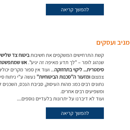
להמשך קריאה
מניב ועסקים
קשת התרחישים המשקפים את חשיבות
ביטוח צד שלישי
שנהוג לומר – "לך תדע מאיפה זה יגיע".
אש שמתפשטת ל
סימטרית... ליקוי בתחזוקה
... ועוד אין ספור מקרים יכול
צמצום
ומזעור ה''סכנות הביטוחיות''
נעשה ע"י ניתוח סי
נתונים רבים כמו: מהות העיסוק, סביבת הנכס, השכנים ל
ומשפיעים רבים אחרים.
ועוד לא דיברנו על יתרונות בלעדיים נוספים....
להמשך קריאה