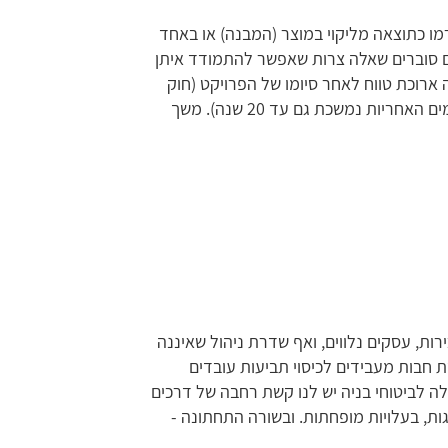
רמו כתוצאה מליקוי במוצר (המבנה) או באחד
ם סוברים שאלה צרות שאפשר להתמודד איתן
 ארוכת טווח לאחר סיומו של הפרויקט (חוק
המכר דורש מתן אחריות למשך 10 שנים ובמקרים מסוימים האחריות נמשכת גם עד 20 שנה). משך
ת, עסקים נלווים, ואף שדרת ניהול שאיננה
 חבות מעבידים לכיסוי תביעות עובדים
ה לביטוחי בניה יש לנו קשת רחבה של דרכים
ות, בעלויות מופחתות. ובשורה התחתונה -