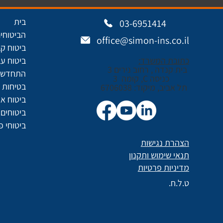
בית
03-6951414
הביטוחים
office@simon-ins.co.il
ביטוח ק
כתובת המשרד:
ביטוח עב
בית קנדה , רחוב נירים 3
התחדשות
כניסה C, קומה 3
בטיחות ו
תל אביב, מיקוד: 6706038
ביטוח א
ביטוחים 
ביטוחי פ
הצהרת נגישות
תנאי שימוש ותקנון
מדיניות פרטיות
ט.ל.ח.