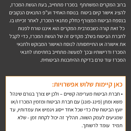
ברוב המקרים המשתתף  במכרז מתחייב, בעת הגשת המכרז, 
להציג אישור קיום ביטוח  בנוסח האחיד וע"פ התנאים הנקובים 
בנספח הביטוח המצורף כחלק מתנאי המכרז, לאחר זכייתו בו. 
 כל זאת קורה כשבמרבית המקרים הוא איננו טורח לפנות 
לחברת הביטוח בשלב מקדים זה של הגשת המכרז, כדי לקבל 
את אישורה או התייחסותה לנוסח האישור המבוקש ולתנאי 
המכרז ודרישותיו ובכך למעשה מתחייב בחתימתו לתנאי 
המכרז עוד טרם בדיקת ההיתכנות הביטוחית. 
כאן קיימות שלוש אפשרויות:
• חברת הביטוח מערימה קשיים – ולכן יש צורך בגורם שינהל 
משא ומתן (פינג-פונג) עם חברת הביטוח ומזמין המכרז ו/או 
יועץ הביטוח שלו כדי שכל אחד ייסוג ויגמיש את עמדותיו, עד 
שמגיעים לעמק השווה. תהליך זה יכול לקחת זמן - שלא 
תמיד  עומד לרשותך.