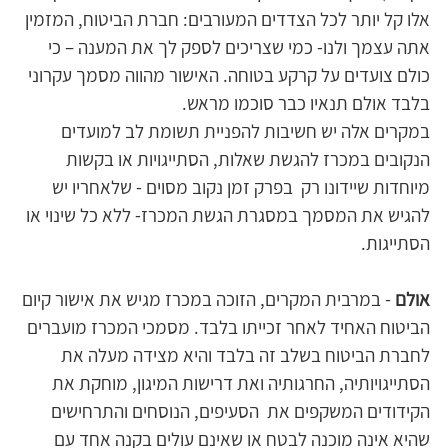
אלו קל יותר לכל הצדדים המעורבים: חברת הביטוח, המזמין 
אתה עצמך ולנו- כמי שצריכים לספק לך את המענה – כי 
כולם צועדים על קרקע בטוחה. האישור מהווה מסמך עקרוני 
בלבד אולם תנאיו כבר סוכמו מראש. 
במקרים אלה יש חשיבות להפניית תשומת לב למועדים 
הנקובים במכרז להגשת שאלות, הסתייגויות או בקשות 
מיוחדות שיידונו רק  בפרק זמן נקוב מסוים - שלאחריו יש 
להגיש את המסמך במסגרת הגשת המכרז- ללא כל שינוי או 
הסתייגות. 
אולם
 - במרבית המקרים, הזוכה במכרז מגיש את אישור קיום 
הביטוח האחיד לאחר זכייתו בלבד. מסמכי המכרז מועברים 
לחברת הביטוח בשלב זה בלבד והיא מצידה מעלה את 
הסתייגויותיה, החרגותיה ואת דרישות המיגון, מוחקת את 
הקידודים המשקפים את  הסעיפים, הנוסחים והתרחישים 
שהיא אינה מוכנה לבטח או שאינם עולים בקנה אחד עם 