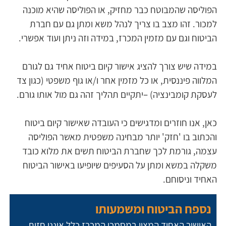
הפוליסה שהמבוטח כבר מחזיק, או הפוליסה שהיא מוכנה 
למכור. זהו מצב בו צריך לנהל משא ומתן גם עם חברת 
הביטוח וגם עם מזמין המכרז, במידה וזה ניתן ועוד אפשרי.
במידה שיש צורך להציג אישור קיום ביטוח אחיד גם לגורם 
המלווה פיננסית, או כל מזמין אחר ו/או גוף משפטי (כגון צד 
לעסקת קומבינציה) –יתקיים תהליך זהה גם מול אותו גורם. 
כאן, אנו חוזרים ומדגישים כי העובדה שאישור קיום ביטוח 
והכתוב בו 'חזק' יותר מבחינה משפטית מאשר הפוליסה 
עצמה, גורמת לכך שחברת הביטוח תשים את מלוא כובד 
משקלה במשא ומתן על הסעיפים שיופיעו באישור הביטוח 
האחיד וניסוחם.
נספח הביטוח ומשמעותו
האישור האחיד המצוי במסמכי המכרז כלל איננו חזות 