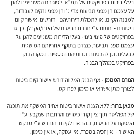
בעלי דירות בפרויקטים של תמ"א  לסוגיהם המעוניינים להגן 
על עצמם הן מפני תביעות צדי ג' והן מפני נזקים לעבודות, 
למבנה הקיים, או לתכולת דירותיהם - דורשים  אישור קיום 
ביטוחים -  חתום ע"י חברת הביטוח של היזם/הקבלן. כך גם 
בפרויקטים של פינוי בינוי- בעלי הדירות מעוניינים להגן על 
עצמם מפני תביעות כנגדם בתוקף אחריותם המושגית 
כבעלים, וכן להבטחת זכויותיהם הכספיות במקרה נזק 
בפרויקט במהלך הבניה.
הגורם המממן
 - אף הבנק המלווה דורש אישור קיום ביטוח 
לצורך מתן אשראי או מימון לפרויקט. 
מכאן ברור:
 ללא הצגת אישור ביטוח אחיד המשקף את תוכנה 
של הפוליסה תוך ציון קודי כיסויים והרחבות שנקבעו ע"י 
המפקח על הביטוח, ובהתאם לקידוד הנדרש ע"י מבקש 
האישור -  אין זכיה במכרז, אין עסקה, או אין מימון. 