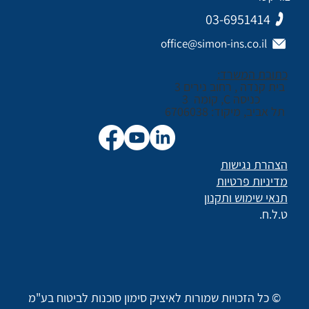
03-6951414
office@simon-ins.co.il
כתובת המשרד:
בית קנדה , רחוב נירים 3
כניסה C, קומה 3
תל אביב, מיקוד: 6706038
הצהרת נגישות
מדיניות פרטיות
תנאי שימוש ותקנון
ט.ל.ח.
© כל הזכויות שמורות לאיציק סימון סוכנות לביטוח בע"מ