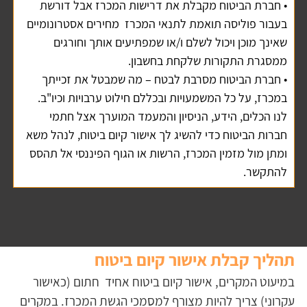
• חברת הביטוח מקבלת את דרישות המכרז אבל דורשת 
בעבור פוליסה תואמת לתנאי המכרז  מחירים אסטרונומיים 
שאינך מוכן ויכול לשלם ו/או שמפתיעים אותך וחורגים 
ממסגרת התקורות שלקחת בחשבון. 
• חברת הביטוח מסרבת לבטח – מה שמבטל את זכייתך 
במכרז, על כל המשמעויות ובכללם חילוט ערבויות וכיו"ב. 
לנו הכלים, הידע, הניסיון והמעמד המוערך אצל חתמי 
חברות הביטוח כדי להשיג לך אישור קיום ביטוח, לנהל משא 
ומתן מול מזמין המכרז, הרשות או הגוף הפיננסי אל תהסס 
להתקשר.
תהליך קבלת אישור קיום ביטוח
במיעוט המקרים, אישור קיום ביטוח אחיד  חתום (כאישור 
עקרוני) צריך להיות מצורף למסמכי הגשת המכרז. במקרים 