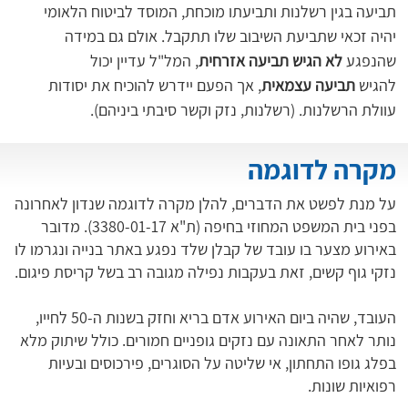
תביעה בגין רשלנות ותביעתו מוכחת, המוסד לביטוח הלאומי 
יהיה זכאי שתביעת השיבוב שלו תתקבל. אולם גם במידה 
שהנפגע 
לא הגיש תביעה אזרחית
, המל"ל עדיין יכול 
להגיש 
תביעה עצמאית
, אך הפעם יידרש להוכיח את יסודות 
עוולת הרשלנות. (רשלנות, נזק וקשר סיבתי ביניהם).
מקרה לדוגמה
על מנת לפשט את הדברים, להלן מקרה לדוגמה שנדון לאחרונה
בפני בית המשפט המחוזי בחיפה (ת"א 3380-01-17). מדובר
באירוע מצער בו עובד של קבלן שלד נפגע באתר בנייה ונגרמו לו
נזקי גוף קשים, זאת בעקבות נפילה מגובה רב בשל קריסת פיגום.
העובד, שהיה ביום האירוע אדם בריא וחזק בשנות ה-50 לחייו,
נותר לאחר התאונה עם נזקים גופניים חמורים. כולל שיתוק מלא
בפלג גופו התחתון, אי שליטה על הסוגרים, פירכוסים ובעיות
רפואיות שונות.