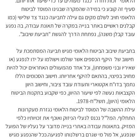
הלאומי "זכות חזרה" כנגד מעוולים עד כדי שיעור אחריותם. 
סעיף זה קובע כי במידה שהמקרה שבגינו המוסד לביטוח 
הלאומי חויב לשלם מקים גם עילה לתביעה כנגד צד שלישי (כמו 
קבלנים ראשיים באתר בנייה במקרה של תאונת עבודה, בה נפגע 
בתביעת שיבוב הביטוח הלאומי מגיש תביעה המסתמכת על 
 חישוב של  היקף הכספים אשר שולמו וישולמו על ידו לנפגע (או 
שאיריו ובני משפחתו), וכל אחד מהמעוולים האחראים יכול להיות 
מחויב בפיצוי, בהתאם להיקף אחריותו. חישוב הסכומים הללו 
נתמך בדו"ח אקטוארי ותעודת עובד ציבור, וחישוב היוון 
הקצבאות נעשה לפי שיעור ההיוון, כפי שקבוע בתקנות הביטוח 
הלאומי (היוון), תשל"ח-1978.
עילת ההשבה של המוסד לביטוח הלאומי נגזרת מעקרונות 
התחלוף. המל"ל נכנס לנעלי הניזוק ואוכף את זכויותיו כלפי 
המזיק. בתאונות עבודה באתרי בנייה מדובר על נעליו של הפועל 
שנפגע, אל מול מי שגרם ברשלנותו לפגיעה.ככל שהנפגע מגיש 