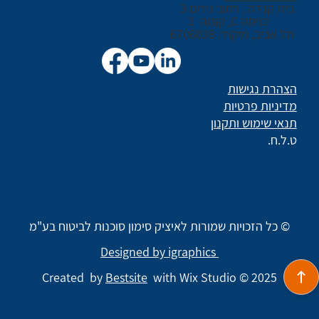
בית קנדה , רחוב נירים 3
כניסה C, קומה 3
תל אביב, מיקוד: 6706038
הצהרת נגישות
מדיניות פרטיות
תנאי שימוש ותקנון
ט.ל.ח.
© כל הזכויות שמורות לאיציק סימון סוכנות לביטוח בע"מ
Designed by igraphics
Created by
Bestsite
with Wix Studio © 2025