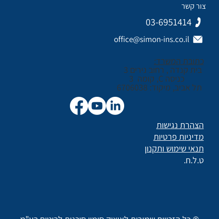
צור קשר
03-6951414
office@simon-ins.co.il
כתובת המשרד:
בית קנדה , רחוב נירים 3
כניסה C, קומה 3
תל אביב, מיקוד: 6706038
הצהרת נגישות
מדיניות פרטיות
תנאי שימוש ותקנון
ט.ל.ח.