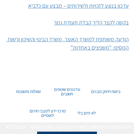
עדכון בנוגע לזכויות ולשירותים – מבצע עם כלביא
בקשה לקצר הליך קבלת תעודת גמר
הודעה משותפת למשרד האוצר, משרד הבינוי והשיכון ורשות 
המסים: "משפצים באחדות"
עדכונים שוטפים
ביטוח חיזוק מבנים
שאלות ותשובות
חשובים
מרכז ידע למצבי חירום
לא זזים בלי
לאומיים
נושאים הקשורים לתחום ביטוחי הבניה על רקע מלחמת ״עם כלביא״