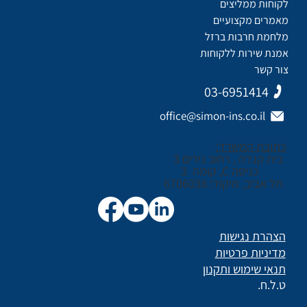
לקוחות ממליצים
מאמרים מקצועיים
מלחמת חרבות ברזל
אמנת שירות ללקוחות
צור קשר
03-6951414
office@simon-ins.co.il
כתובת המשרד:
בית קנדה , רחוב נירים 3
כניסה C, קומה 3
תל אביב, מיקוד: 6706038
הצהרת נגישות
מדיניות פרטיות
תנאי שימוש ותקנון
ט.ל.ח.