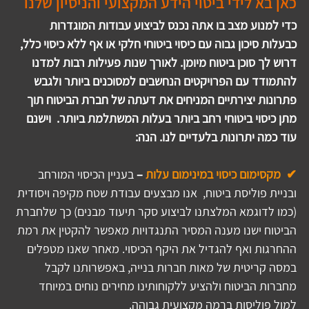
כאן בא לידי ביטוי הידע המקצועי והניסיון שלנו
כדי למנוע מצב בו אתה נכנס לביצוע עבודות המוגדרות 
כבעלות סיכון גבוה עם כיסוי ביטוחי חלקי או אף ללא כיסוי כלל, 
דרוש לך סוכן ביטוח מיומן. לאורך שנות פעילות רבות למדנו 
להתמודד עם הפרויקטים הנחשבים למסוכנים ביותר ולגבש 
פתרונות יצירתיים המניחים את דעתה של חברת הביטוח תוך 
מתן כיסוי ביטוחי רחב ביותר בעלות המשתלמת ביותר.  וישנם 
עוד כמה יתרונות בלעדיים לנו. הנה:
✔  מקסימום כיסוי במינימום עלות 
–
 בעניין הכיסוי המורחב 
ובניית פוליסת ביטוח,  אנו מבצעים עבודת שטח מקיפה ויסודית 
(כמו לדוגמא המלצתנו לביצוע סקר תיעוד מבנים) כך שלחברת 
הביטוח ישנו מענה המסיר התנגדויות מאפשר להקטין את רמת 
ההחרגות ואף להגדיל את היקף הכיסוי. מאחר שאנו מטפלים 
במסה קריטית של מאות חברות בנייה, באפשרותנו לקבל 
מחברות הביטוח ולהציע ללקוחותינו מחירים נוחים במיוחד 
למול פוליסות ברמה מקצועית גבוהה. 