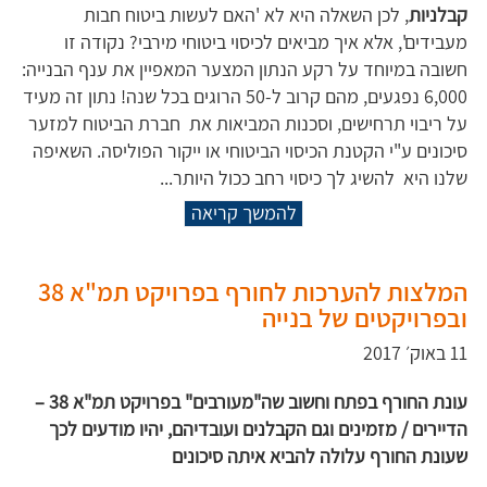
קבלניות
, לכן השאלה היא לא 'האם לעשות ביטוח חבות
מעבידים', אלא איך מביאים לכיסוי ביטוחי מירבי? נקודה זו
חשובה במיוחד על רקע הנתון המצער המאפיין את ענף הבנייה:
6,000 נפגעים, מהם קרוב ל-50 הרוגים בכל שנה! נתון זה מעיד
על ריבוי תרחישים, וסכנות המביאות את חברת הביטוח למזער
סיכונים ע"י הקטנת הכיסוי הביטוחי או ייקור הפוליסה. השאיפה
שלנו היא להשיג לך כיסוי רחב ככול היותר...
להמשך קריאה
המלצות להערכות לחורף בפרויקט תמ"א 38
ובפרויקטים של בנייה
11 באוק׳ 2017
עונת החורף בפתח וחשוב שה"מעורבים" בפרויקט תמ"א 38 –
הדיירים / מזמינים וגם הקבלנים ועובדיהם, יהיו מודעים לכך
שעונת החורף עלולה להביא איתה סיכונים