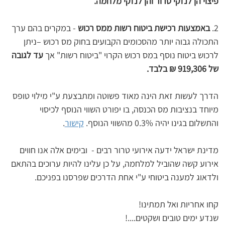
פיצוי הן לנזקי טרור והן לנזקי מלחמה.
2. 
באמצעות רכישת ביטוח רשות ממס רכוש
 - במקרים בהם ערך 
התכולה גבוה יותר מהסכומים הקבועים בחוק מס רכוש –ניתן 
לרכוש ביטוח נוסף במס רכוש הקרוי "ביטוח רשות" אך 
עד לגובה 
של 919,306 ₪ בלבד.
הדרך לעשות זאת הינה מאוד פשוטה ומתבצעת ע"י מילוי טופס 
מיוחד בנציבות מס הכנסה, בו יפורט השווי הנוסף לכיסוי 
והתשלום בגינו יהיה 0.3% מהשווי הנוסף. 
קישור
.
מדינת ישראל ידעה אירועי טרור רבים -  ובימים אלה אנו חווים 
אירוע קשה שהוביל למלחמה, על כן עלינו להיות ערוכים בהתאם 
ולדאוג למענה ביטוחי ע"י אחת הדרכים שפרסנו בפניכם.
קחו אחריות ואל תמתינו!
שנדע ימים טובים ושקטים....!