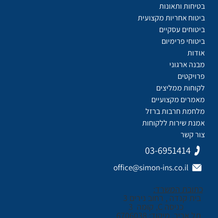
בטיחות ותאונות
ביטוח אחריות מקצועית
ביטוחים עסקיים
ביטוחי פרימיום
אודות
מבנה ארגוני
פרויקטים
לקוחות ממליצים
מאמרים מקצועיים
מלחמת חרבות ברזל
אמנת שירות ללקוחות
צור קשר
03-6951414
office@simon-ins.co.il
כתובת המשרד:
בית קנדה , רחוב נירים 3
כניסה C, קומה 3
תל אביב, מיקוד: 6706038