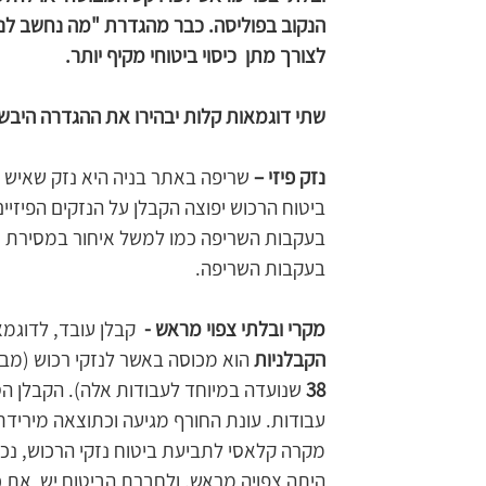
הנקוב בפוליסה. כבר מהגדרת "מה נחשב לנזק
לצורך מתן  כיסוי ביטוחי מקיף יותר. 
שתי דוגמאות קלות יבהירו את ההגדרה היבשה
נזק פיזי – 
שריפה באתר בניה היא נזק שאיש 
ביטוח הרכוש יפוצה הקבלן על הנזקים הפיזיי
בעקבות השריפה כמו למשל איחור במסירת מ
בעקבות השריפה.
מקרי ובלתי צפוי מראש -
  קבלן עובד, לדוגמא
הקבלניות
 הוא מכוסה באשר לנזקי רכוש (מב
38
 שנועדה במיוחד לעבודות אלה). הקבלן ה
עבודות. עונת החורף מגיעה וכתוצאה מירידת 
מקרה קלאסי לתביעת ביטוח נזקי הרכוש, נכון
היתה צפויה מראש. ולחברת הביטוח יש  את 