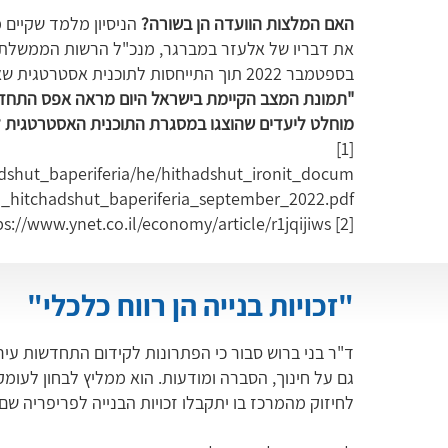
האם המלצות הוועדה הן בשורה?
הניסיון מלמד שקיים מ
את דבריו של אלעזר במברגר, מנכ"ל הרשות הממשלתי
בספטמבר 2022 תוך התייחסות לתוכנית אסטרטגית שאומצה על ידי המדינה כבר ב-2017:
"תמונת המצב הקיימת בישראל היום מראה אפס התחדשות
מוחלט ליעדים שהוצגו במסגרת התוכנית האסטרטגית לדי
[1]
adshut_baperiferia/he/hithadshut_ironit_docum
_hitchadshut_baperiferia_september_2022.pdf
ps://www.ynet.co.il/economy/article/r1jqijiws
[2]
"זכויות בנייה הן רווח כלכלי"
ד"ר בני ברוש סבור כי הפתרונות לקידום התחדשות עיר
גם על חינוך, הסברה ומודעות. הוא ממליץ לבחון לעומ
לחיזוק מהמרכז בו יתקבלו זכויות הבנייה לפריפריה שם