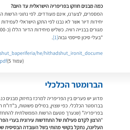
כמה מבנים חוזקו בפריפריה הישראלית עד היום? 
"בעלי סיכון סייסמי גבוה
[1]
.
dshut_baperiferia/he/hithadshut_ironit_docume
(עמוד 5)
pdf
הברומטר הכלכלי
מדוע יש פערים בין הפריפריה למרכז בחיזוק מבנים כנג
בברומטר הכלכלי. כפי שצוין, במילים פשוטות, ב"דו"ח
בפריפריה" (שנערך מטעם הרשות הממשלתית להתחדשות 
"
הרצון לקדם פעילות של התחדשות עירונית בערי הפריפ
העליונה, נתקל בקושי מהותי בשל העובדה הבסיסית שכ