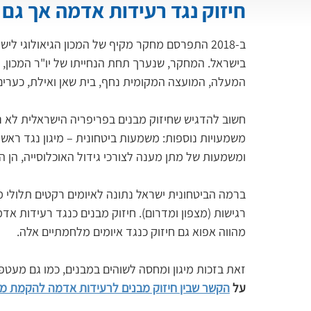
חיזוק נגד רעידות אדמה אך גם ל
ב-2018 התפרסם מחקר מקיף של המכון הגיאולוגי
בישראל. המחקר, שנערך תחת הנחייתו של יו"ר המכון, ד
המעלה, המועצה המקומית נחף, בית שאן ואילת, כערי
חשוב להדגיש שחיזוק מבנים בפריפריה הישראלית לא נ
משמעויות נוספות: משמעות ביטחונית – מיגון נגד רא
ומשמעות של מתן מענה לצורכי גידול האוכלוסייה, הן הכ
ברמה הביטחונית ישראל נתונה לאיומים רקטים תלולי מס
רגישות (מצפון ומדרום). חיזוק מבנים כנגד רעידות אד
מהווה אפוא גם חיזוק כנגד איומים מלחמתיים אלה.
זאת בזכות מיגון ומחסה לשוהים במבנים, כמו גם מעטפ
על 
הקשר שבין חיזוק מבנים לרעידות אדמה להקמת מ