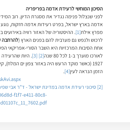
הסיכון המוחשי לרעידת אדמה בפריפריה
לפני שנצלול פנימה נגדיר את מסגרת הדיון. רוב המידע
אדמה בארץ ישראל, בפרט רעידות אדמה חזקות, נוגע 
מפרץ אילת
[1]
. ההיסטוריה של האזור רוויה באירועים 
לרכוש ולנפש גם מערבית להם בפנים הארץ (
להרחבה ק
לאורכו מוערך ב-1 לכל 80 שנה
[2]
[3]
. היות שהרעידה
1927 (כאשר מוקד הרעש היה באזור צפון ים המלח), 
הזמן הנראה לעין
[4]
.
skAvi.aspx
[2]
סיכוני רעידת אדמה במדינת ישראל - ד"ר אבי שפירא | המרכ
f06d8d-f1f7-e411-80c8-
5d01107c_11_7602.pdf