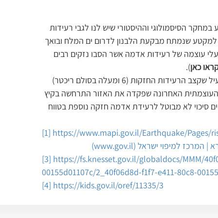
 במחקר הסיסמולוגי וההיסטורי שיש לנו לגבי רעידות 
למקטע שנמתח מבקעת הלבנון לדרום ים המלח ובואך 
בעלי עוצמה של רעידות אדמה אשר הסבו נזקים רבים 
ראו כאן
).
אחת הסיבות המרכזיות היא השבר הסורי-אפריקאי הפעיל שקצב הרעידות החזקות (6 ומעלה בסולם ריכטר) 
 העוצמתית האחרונה שפקדה את האזור התרחשה בקיץ 
קיים סיכוי לא מבוטל לרעידת אדמה חזקה נוספת בטווח 
[1]
https://www.mapi.gov.il/Earthquake/Pages/ri
ז למיפוי ישראל (www.gov.il)
[3]
https://fs.knesset.gov.il/globaldocs/MMM/40
00155d01107c/2_40f06d8d-f1f7-e411-80c8-0015
[4]
https://kids.gov.il/oref/11335/3