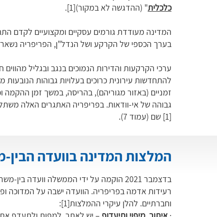
כלכלית
" (ההדגשה לא במקור)
[1]
.
המדינה מעודדת גורמים עסקיים ומקצועיים לקדם התחדש
בערך הכספי של הקרקע ושל הנדל"ן, הפריפריה נשאר
ערכי הקרקעות והדירות הנמוכים בנגב ובגליל מהווים ח
להתחדשות עירונית כרוכים בעלויות גבוהות הנובעות מהו
זמניים (באזור מגוריהם), בהריסה, במשך זמן ההקמה וכו'
גבוהה של אי-וודאות. בפריפריה האתגרים האלה משתלבים
[1]
שם (עמוד 7).
המלצות המדינה בוועדה הבין-
בדצמבר 2021 הוקמה על ידי הממשלה וועדה בי
רעידות אדמה בפריפריה. הוועדה ישבה על המדוכה ופר
וחברתיים. להלן עיקרי ההמלצות
[1]
:
·
איתור, מיפוי ותיעדוף
– יש לאתר, למפות ולתעדף את 