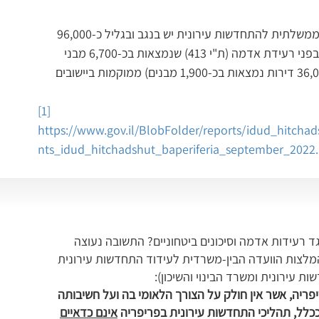
המספרים, לצערנו, אינם מעודדים. לפי נתוני הרשות הממשלתית להתחדשות עירונית יש בנגב ובגליל כ-96,000 
יחידות דיור אשר לא נבנו לפי התקן הישראלי לעמידות בפני רעידת אדמה (ת"י 413) שנמצאות בכ-6,700 מבני 
מגורים בבנייה רוויה. כשליש מיחידות הדיור הללו (כ-36,000 דירות נמצאות בכ-1,900 מבנים) ממוקמות ביישובים 
[1]
https://www.gov.il/BlobFolder/reports/idud_hitcha
nts_idud_hitchadshut_baperiferia_september_2022.
ד רעידות אדמה וסיכונים ביטחוניים? התשובה נעוצה
 המלצות הוועדה הבין-משרדית לעידוד התחדשות עירונית
עירונית ומשרד הבינוי והשיכון):
ריה, אשר אין חולק על הצורך הלאומי בה ועל חשיבותה
כלל, תהליכי התחדשות עירונית בפריפריה
אינם כדאיים