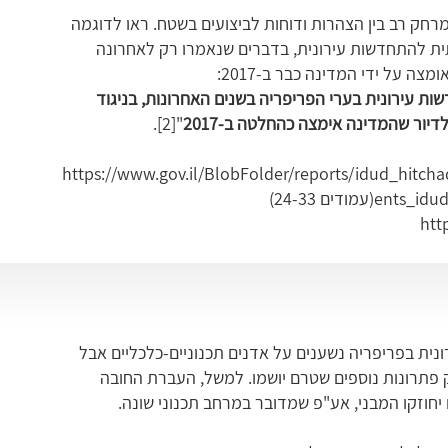
רחק רב בין הצהרות ודוחות לביצועים בשטח. ראו לדוגמה
ת להתחדשות עירונית, בדברים שנאמרו רק לאחרונה
 עירונית בערי הפריפריה בשנים האחרונות, בניגוד
ור שהמדינה אימצה כהחלטה ב-2017
"
[2]
.
https://www.gov.il/BlobFolder/reports/idud_hitch
ents_idud
(עמודים 24-33)
htt
ונית בפריפריה נשענים על אדנים תכנוניים-כלכליים אבל
ק פתרונות נוספים שטרם יושמו. למשל, העברת החובה
 יחוזקו המבני, אע"פ שמדובר במרחב תכנוני שונה.