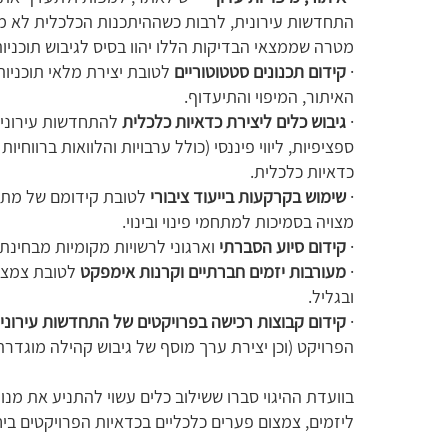
התחדשות עירונית, לרבות כשההיתכנות הכלכלית לא מג
מטרה שממצאי הבדיקות הללו יהוו בסיס לגיבוש תוכניות ת
·
קידום תכנונים סטטוטוריים
לטובת יצירת מלאי תוכניו
האיתור, המיפוי והתיעדוף.
·
גיבוש כלים ליצירת כדאיות כלכלית
להתחדשות עירונית
ספציפיות, ליווי פיננסי (כולל ערבויות והלוואות ברוו
כדאיות כלכלית.
·
שימוש בקרקעות בייעוד ציבורי
לטובת קידומם של מתח
מצויה בסמיכות למתחמי פינוי ובינוי.
·
קידום סיוע הסברתי
וארגוני לרשויות מקומיות מבחינת כ
·
מעורבות יזמים חברתיים וקרנות אימפקט
לטובת צמצום
ובגליל.
·
קידום קבוצות רכישה בפרויקטים של התחדשות עירוני
הפרויקט (וכן יצירת ערך מוסף של גיבוש קהילה מוגדרת
בוועדת ההיגוי סברו ששילוב כלים עשוי להתניע את מנו
ליזמים, צמצום פערים כלכליים בכדאיות הפרויקטים בי