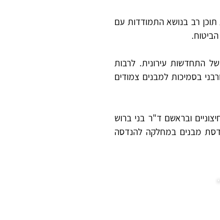
סוכנות הביטוח איציק סימון, הסוכנות המובילה בישראל לביטוחי בנייה מזה כ-37 שנה, מפרסמת תוכן רב בנושא התמודדות עם 
הביטוח. 
למשל, כיצד חברות הביטוח יכולות (ולמען האמת חייבות) לייצר פתרונות לביטוחי פרויקטים של התחדשות עירונית. לרבות 
פרויקטים "בסיכון גבוה" כמו פרויקטים עם חשש לחשיפה למי תהום, פרויקטים בלב המרחב האורבני בסמיכות למבנים צמודים 
התכנים שלפניכם נכתבו על ידי המומחים של הסוכנות שלנו בשיתוף פעולה הדוק עם מומחים חיצוניים ובראשם ד"ר בני ברוש 
שהוא אותוריטה בתחום, שכיהן ומכהן בשורה של תפקידים מקצועיים בשוק הפרטי ומרצה להנדסת מבנים במחלקה להנדסה 