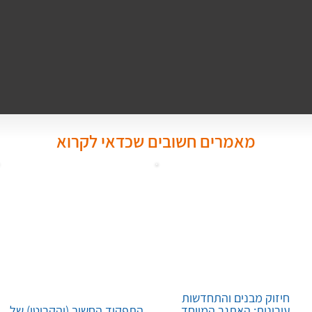
מאמרים חשובים שכדאי לקרוא
חיזוק מבנים והתחדשות
עירונית: האתגר המיוחד
התפקיד החשוב (והקריטי) של