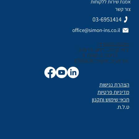
אמנת שירות ללקוחות
צור קשר
03-6951414
office@simon-ins.co.il
כתובת המשרד:
בית קנדה , רחוב נירים 3
כניסה C, קומה 3
תל אביב, מיקוד: 6706038
הצהרת נגישות
מדיניות פרטיות
תנאי שימוש ותקנון
ט.ל.ח.