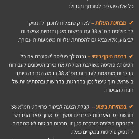
כל אלה פועלים לטובתך ובגדול:
✔  מבחינת העלות –
 לא רק שנצליח לתכנן ולהנפיק 
לך פוליסת תמ"א 38 עם דרישות מיגון והנחיות אפשריות 
לביצוע, אלא נביא גם להפחתת עלויות משמעותית עבורך.
✔  ברמת היקף כיסוי –
 נבנה לך פוליסה 'שסוגרת את כל 
הפינות': פוליסה משולבת הכוללת את מירב הסיכונים לעבודות 
קבלניות מותאמת לעבודות תמ"א 38 ברמה הגבוהה ביותר 
בישראל, תוך טיפול נכון בהחרגות, בדרישות ובהסתייגויות של 
חברת הביטוח.
✔  במהירות ביצוע –
  קבלת הצעה לביטוח פרוייקט תמ"א 38 
דורשת זמן היערכות לבירורים ומשך זמן ארוך מאד הנידרש 
להנפקת פוליסה מורכבת כגון זו. חברות הביטוח לא ממהרות 
להנפיק פוליסות במקרים כאלו.