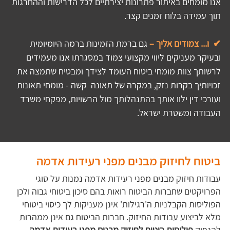
אנו מומחים באיתור פתרונות יצירתיים לכל הדרישות וההחרגות 
תוך עמידה בלוח זמנים קצר.
✔  ו... צמודים אליך – 
גם ברמת הזמינות ברמה היומיומית 
ובעיקר מעניקים ליווי מקצועי צמוד במסגרתו אנו מעמידים 
לרשותך צוות מומחי ביטוח העומד לצידך ומבטיח שתמצה את 
זכויותיך בקרות נזק, במקרה של תאונה  קשה - מומחי תאונות 
ועורכי דין ילוו אותך בהתנהלותך מול הרשויות, מפקחי משרד 
העבודה ומשטרת ישראל. 
ביטוח לחיזוק מבנים מפני רעידות אדמה
עבודות חיזוק מבנים מפני רעידות אדמה נמנות על סוגי
הפרויקטים שחברות הביטוח רואות בהם סיכון ביטוחי גבוה ולכן
הפוליסות הקבלניות ה'רגילות' אינן מעניקות לך כיסוי ביטוחי
מלא לביצוע עבודות החיזוק. חברות הביטוח גם אינן ממהרות
להנפיק
פוליסות ביטוח לחיזוק מבנים מפני רעידות אדמה...