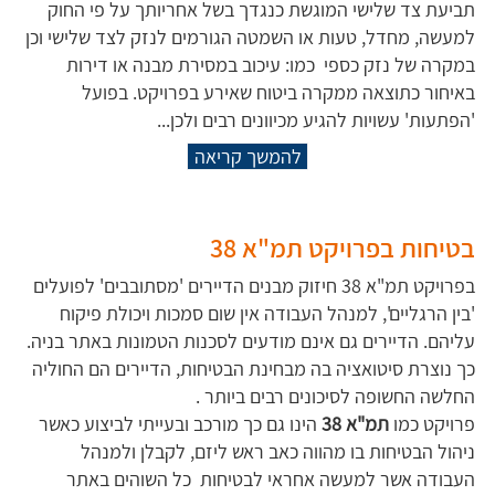
תביעת צד שלישי המוגשת כנגדך בשל אחריותך על פי החוק
למעשה, מחדל, טעות או השמטה הגורמים לנזק לצד שלישי וכן
במקרה של נזק כספי כמו: עיכוב במסירת מבנה או דירות
באיחור כתוצאה ממקרה ביטוח שאירע בפרויקט. בפועל
'הפתעות' עשויות להגיע מכיוונים רבים ולכן...
להמשך קריאה
בטיחות בפרויקט תמ"א 38
בפרויקט תמ"א 38 חיזוק מבנים הדיירים 'מסתובבים' לפועלים
'בין הרגליים', למנהל העבודה אין שום סמכות ויכולת פיקוח
עליהם. הדיירים גם אינם מודעים לסכנות הטמונות באתר בניה.
כך נוצרת סיטואציה בה מבחינת הבטיחות, הדיירים הם החוליה
החלשה החשופה לסיכונים רבים ביותר .
פרויקט כמו
תמ"א 38
הינו גם כך מורכב ובעייתי לביצוע כאשר
ניהול הבטיחות בו מהווה כאב ראש ליזם, לקבלן ולמנהל
העבודה אשר למעשה אחראי לבטיחות כל השוהים באתר