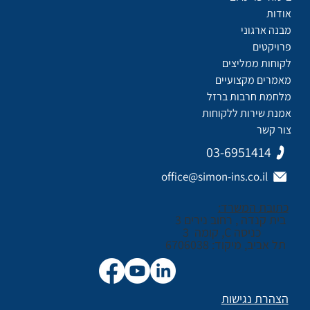
אודות
מבנה ארגוני
פרויקטים
לקוחות ממליצים
מאמרים מקצועיים
מלחמת חרבות ברזל
אמנת שירות ללקוחות
צור קשר
03-6951414
office@simon-ins.co.il
כתובת המשרד:
בית קנדה , רחוב נירים 3
כניסה C, קומה 3
תל אביב, מיקוד: 6706038
הצהרת נגישות