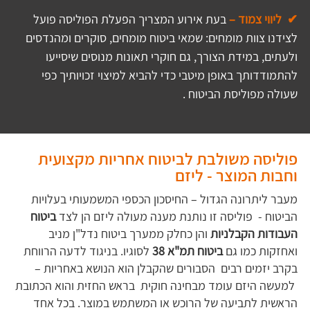
✔  ליווי צמוד –
בעת אירוע המצריך הפעלת הפוליסה פועל 
לצידנו צוות מומחים: שמאי ביטוח מומחים, סוקרים ומהנדסים 
ולעתים, במידת הצורך, גם חוקרי תאונות מנוסים שיסייעו 
להתמודדותך באופן מיטבי כדי להביא למיצוי זכויותיך כפי 
שעולה מפוליסת הביטוח .
פוליסה משולבת לביטוח אחריות מקצועית
וחבות המוצר - ליזם
מעבר ליתרונה הגדול – החיסכון הכספי המשמעותי בעלויות
הביטוח - פוליסה זו נותנת מענה מעולה ליזם הן לצד
ביטוח
העבודות הקבלניות
והן כחלק ממערך ביטוח נדל"ן מניב
ואחזקות כמו גם
ביטוח תמ"א 38
לסוגיו. בניגוד לדעה הרווחת
בקרב יזמים רבים הסבורים שהקבלן הוא הנושא באחריות –
למעשה היזם עומד מבחינה חוקית בראש החזית והוא הכתובת
הראשית לתביעה של הרוכש או המשתמש במוצר. בכל אחד