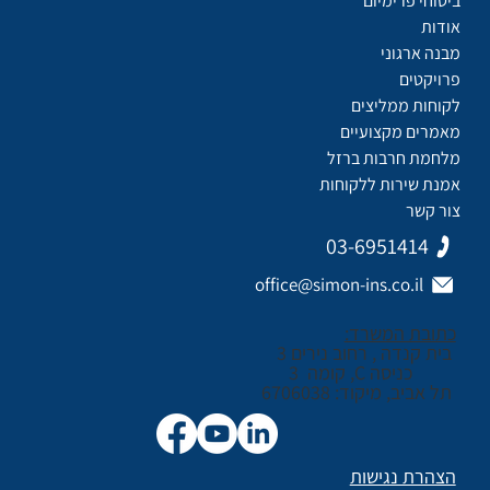
ביטוחי פרימיום
אודות
מבנה ארגוני
פרויקטים
לקוחות ממליצים
מאמרים מקצועיים
מלחמת חרבות ברזל
אמנת שירות ללקוחות
צור קשר
03-6951414
office@simon-ins.co.il
כתובת המשרד:
בית קנדה , רחוב נירים 3
כניסה C, קומה 3
תל אביב, מיקוד: 6706038
הצהרת נגישות