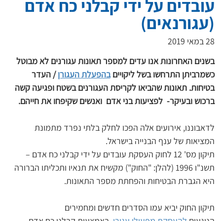
עובדים על ידי קבלני כח אדם
(עגורנאים)
28 במאי 2019
בשנים האחרונות אנו עדים למספר תאונות עגורנים לא מבוטל 
כשמרביתן התרחשו בשל ליקויים 
בהפעלת העגורן
 / העדר 
בטיחות. תאונות שהביאו לקריסת העגורנים בשטח ופגיעה קשה 
ברכוש ובעיקר-  לפציעות בני אדם  ואנשים שקיפחו את חייהם.

לדאבוננו, אירועים אלה הפכו לחלק בלתי נפרד מתמונת 
תיקון מס' 12 לחוק העסקת עובדים על ידי קבלני כח אדם – 
תשנ"ו 1996 (להלן: "החוק") מקשיח את תנאיו ותכליתו הברורה 
תיקון החוק יביא עמו הסדרים חדשים ומחמירים 
הנוגעים 
להעסקת מפעילי עגורן
, באמצעות קבלני כח אדם, 