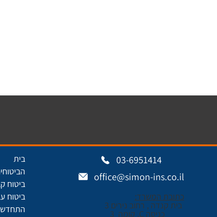
בית
03-6951414
הביטוחים
office@simon-ins.co.il
ביטוח ק
כתובת המשרד:
ביטוח עב
בית קנדה , רחוב נירים 3
התחדשות
כניסה C, קומה 3