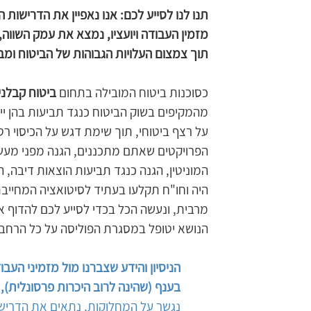
תנו לנו לסייע לכם: אנו נאפיין את הדרישות 
מזמין העבודה ויועציו, נמצא את עמק השווה
תוך צמצום העלויות הגבוהות של הביטוח ומבל
כסוכנות ביטוח המובילה בתחום 
ביטוח קבלני
מהמקיפים בשוק הביטוח כנגד תביעות בהן יי
על רצף ביטוחי, תוך שימת דגש על הכיסוי ר
הפרויקטים שאתם מתכננים, הגנה מפני מעש
המוניטין, הגנה כנגד תביעות הוצאות דיבה, הפר
היה וחו"ח תקלעו בעתיד לסיטואציה המחייב
מרבית, ונעשה הכל בכדי לסייע לכם להדוף את
הנושא יטופל במסגרת הפוליסה על כל הרחבות
הניסיון והידע שצברנו מול מזמיני העבו
בענף (שהינה לרוב היכרות פרסונלית),
​נגשר על המחלוקות, נתאים את הדרישו