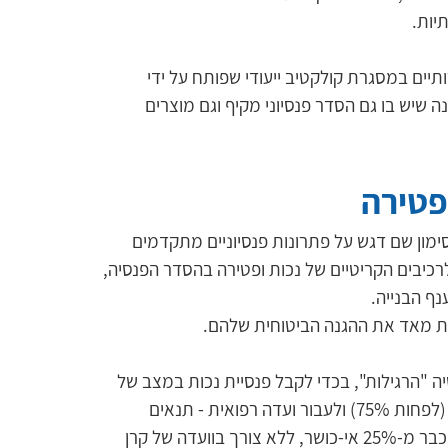
יות. 
יים במסגרת קולקטיב ייעודי שפותח על ידי 
שיש בו גם הסדר פנסיוני מקיף וגם מוצרים 
פטירה
סימון שם דגש על פתרונות פנסיוניים מתקדמים 
לרכיבים הקריטיים של נכות ופטירה בהסדר הפנסיה, 
ף הבנייה. 
ת מאד את ההגנה הביטוחית שלהם. 
ה "הרגילות", בכדי לקבל פנסיית נכות במצב של 
אי-כושר עבודה, יש להוכיח מצב סיעודי מלא (לפחות 75%) ולעבור ועדה רפואית - תנאים 
שמציבים מכשולים רבים - אצלנו הכיסוי ניתן כבר מ-25% אי-כושר, ללא צורך בוועדה של קרן 