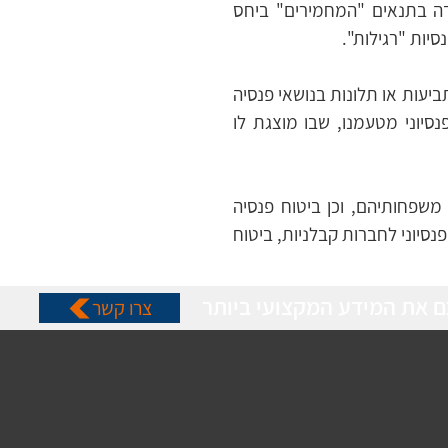
כל הסדר פנסיוני לחברת בנייה מותאם לחוק ולההסכמים הקיבוציים של ענף הבניין. כולל עמידה בתנאים "המחמירים" ביחס 
יות "רגילות".
. אנחנו מוודאים היטב שלקוחותינו עומדים במוטל עליהם ולא חשופים לתביעות או תלונות בנושאי פנסיה 
וביטוחים פנסיונים (כולל תיקון וטיפול בטעויות עבר). כך גם כל עובד זכאי לפגישה עם מתכנן פנסיוני מטעמנו, שבו מוצגת לו 
לצד הפתרון לעובדים, ניתן מענה ייעודי של ביטוח פנסיוני לבעלי החברה הקבלנית/היזמית ובני משפחותיהם, וכן ביטוח פנסיה 
לעובדים בכירים וקרוביהם. סוכנות הביטוח איציק סימון היא הבית לקבלת מענה הוליסטי של ביטוח פנסיוני לחברות קבלניות, ביטוח 
ם את המידע המקצועי ביותר
צרו קשר