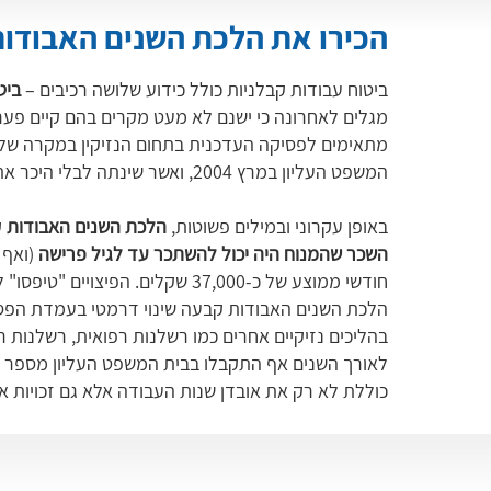
הכירו את הלכת השנים האבודו
ביטוח עבודות קבלניות כולל כידוע שלושה רכיבים –
ביט
מגלים לאחרונה כי ישנם לא מעט מקרים בהם קיים פער נ
מתאימים לפסיקה העדכנית בתחום הנזיקין במקרה של 
המשפט העליון במרץ 2004, ואשר שינתה לבלי היכר את דיני הפיצויים בגין תביעות נזיקין. בכללן כמובן תביעות ביטוח.
באופן עקרוני ובמילים פשוטות,
הלכת השנים האבודות
ק
השכר שהמנוח היה יכול להשתכר עד לגיל פרישה
(ואף 
חודשי ממוצע של כ-37,000 שקלים. הפיצויים "טיפסו" לכ-7.2 מיליון שקלים בשל אובדן כ-16 שנות עבודה "בלבד" בשכר זה (עד גיל פרישה - 67).
הלכת השנים האבודות קבעה שינוי דרמטי בעמדת הפסיק
בהליכים נזיקיים אחרים כמו רשלנות רפואית, רשלנות ר
כוללת לא רק את אובדן שנות העבודה אלא גם זכויות אבודות