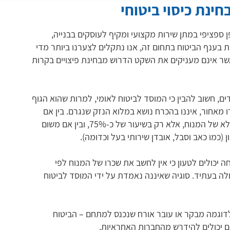
ינת כיסוי ביטוחי
המתמחה כבר למעלה מ 30 שנה באופן ספציפי במתן שירות מקצועי ומקיף לעוסקים בבנייה,
בענף הביטוח בתחום זה, אנו נתקלים לצערנו ביותר מדי
אשר אינם מעניקים את השקט הדרוש מבחינת פיצויים בקרות
ים, חשוב להבין כי המוסד לביטוח לאומי, למרות שהוא הגוף
מאחור, איננו בהכרח נושא במלוא הנזק שנגרם. בין אם
משום שהוא לא משלם לבני המשפחה לפי שכרו של המלא של המנוח, אלא רק בשיעור של כ-75%, ובין אם משום
(כמו כאב וסבל, אובדן שירותי בעל וכדומה).
 יכולים לטעון כי אין לחשב את שכרו של המנוח לפי
ולה בעתיד. סוגיה שאיננה נאמדת על ידי המוסד לביטוח
דוגמה מבקר או עובר אורח שנכנס למתחם – הביטוח
ים יכולים להידרש מהחברות האחראיות.