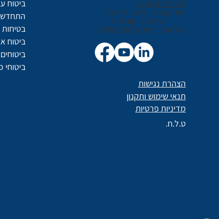
כתובת המשרד:
ביטוח עב
בית קנדה , רחוב נירים 3
התחדשות
כניסה C, קומה 3
בטיחות ו
תל אביב, מיקוד: 6706038
ביטוח א
ביטוחים 
ביטוחי פ
הצהרת נגישות
תנאי שימוש ותקנון
מדיניות פרטיות
ט.ל.ח.