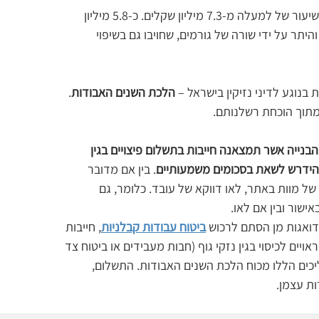
תאונת העבודה המצערת והטראגית הובילה לפיצויים בשיעור של למעלה מ-7.3 מיליון שקלים. כ-5.8 מיליון 
יתר על ידי שורה של גורמים, שחויבו גם בשיפוי 
נוגע לדיני נזיקין בישראל – 
הלכת השנים האבודות
. 
בנייה אשר תמצאנה חייבות בתשלום פיצויים בגין 
להידרש לשאת בסכומים משמעותיים
. בין אם מדובר 
של מוות באתר, לאו דווקא של עובד. כלומר, גם 
שור ובין אם לאו.
דואגות מן הסתם לרכוש 
ביטוח עבודות קבלניות
, חייבות 
ויים לכיסוי בגין נזקי גוף (חבות מעבידים או ביטוח צד 
הליכים הללו מכוח הלכת השנים האבודות. התשלום, 
ות עצמן.