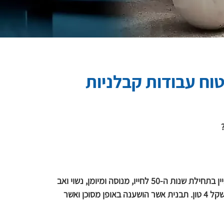
וח עבודות קבלניות
דצמבר 2000, חורף, אתר בנייה במרכז הארץ. עובד בניין בתחילת שנות ה-50 לחייו, מנוסה ומיומן, נשוי ואב 
לשלושה ילדים, נהרג בעקבות קריסת תבנית יציקה במשקל 4 טון. תבנית אשר הושענה באופן מסוכן ואשר 