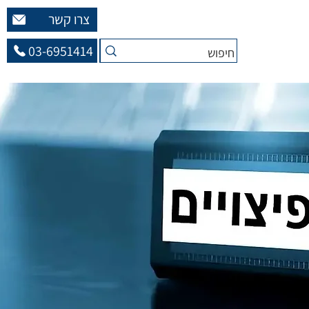
צרו קשר
03-6951414