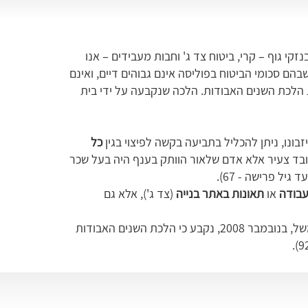
זקי גוף – קרי, ביטוח צד ג' וחבות מעבידים – אנו
הם סכומי הביטוח בפוליסה אינם גבוהים דיים, ואינם
הלכת השנים האבודות. הלכה שנקבעה על ידי בית
ונו, ניתן להכליל בתביעה בקשה לפיצוי בגין
כל
ובד צעיר אלא אדם שלאור הוותק בענף היה בעל שכר
עבודה
או
תאונות באתר בנייה
(צד ג'), אלא גם
לאורך השנים אף התקבלו בבית המשפט העליון מספר פסקי דין כלכליים נוספים שהרחיבו את הלכת השנים האבודות. כך, למשל, בנובמבר 2008, נקבע כי הלכת השנים האבודות