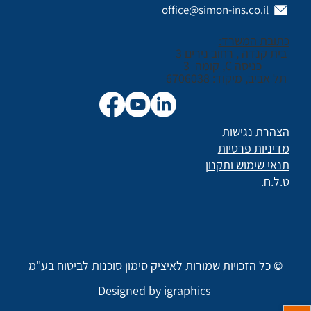
office@simon-ins.co.il
כתובת המשרד:
בית קנדה , רחוב נירים 3
כניסה C, קומה 3
תל אביב, מיקוד: 6706038
הצהרת נגישות
מדיניות פרטיות
תנאי שימוש ותקנון
ט.ל.ח.
© כל הזכויות שמורות לאיציק סימון סוכנות לביטוח בע"מ
Designed by igraphics