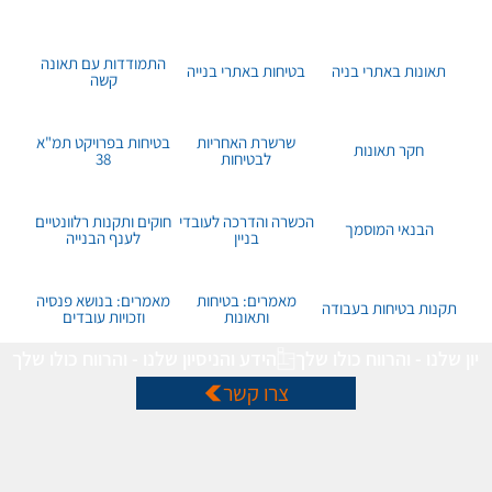
התמודדות עם תאונה
תאונות באתרי בניה
בטיחות באתרי בנייה
קשה
שרשרת האחריות
בטיחות בפרויקט תמ"א
חקר תאונות
לבטיחות
38
הכשרה והדרכה לעובדי
חוקים ותקנות רלוונטיים
הבנאי המוסמך
בניין
לענף הבנייה
מאמרים: בטיחות
מאמרים: בנושא פנסיה
תקנות בטיחות בעבודה
ותאונות
וזכויות עובדים
הידע והניסיון שלנו - והרווח כולו שלך
צרו קשר