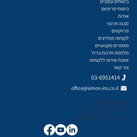
ביטוחים עסקיים
ביטוחי פרימיום
אודות
מבנה ארגוני
פרויקטים
לקוחות ממליצים
מאמרים מקצועיים
מלחמת חרבות ברזל
אמנת שירות ללקוחות
צור קשר
03-6951414
office@simon-ins.co.il
כתובת המשרד:
בית קנדה , רחוב נירים 3
כניסה C, קומה 3
תל אביב, מיקוד: 6706038