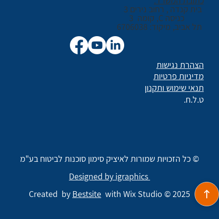
כתובת המשרד:
בית קנדה , רחוב נירים 3
כניסה C, קומה 3
תל אביב, מיקוד: 6706038
הצהרת נגישות
מדיניות פרטיות
תנאי שימוש ותקנון
ט.ל.ח.
© כל הזכויות שמורות לאיציק סימון סוכנות לביטוח בע"מ
Designed by igraphics
Created by
Bestsite
with Wix Studio © 2025