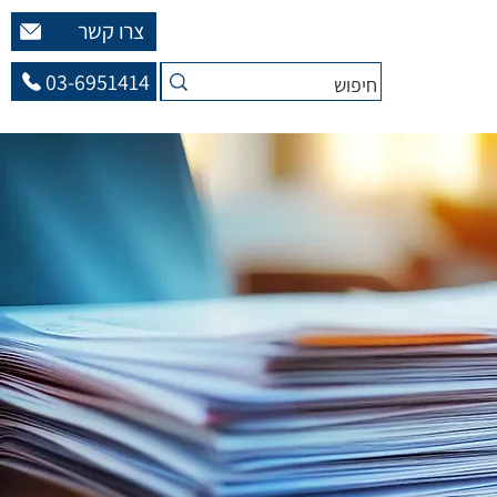
צרו קשר
03-6951414