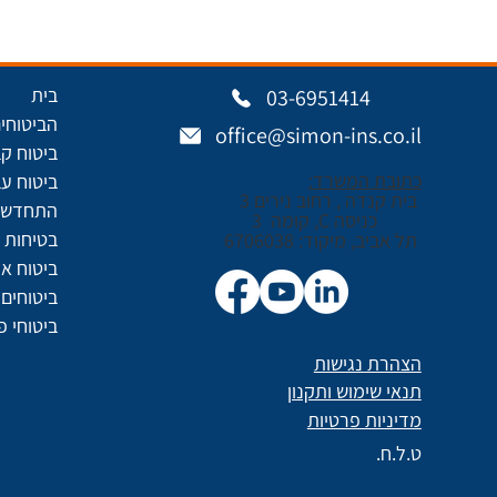
בית
03-6951414
הביטוחים
office@simon-ins.co.il
ביטוח ק
כתובת המשרד:
ביטוח עב
בית קנדה , רחוב נירים 3
התחדשות
כניסה C, קומה 3
בטיחות ו
תל אביב, מיקוד: 6706038
ביטוח א
ביטוחים 
ביטוחי פ
הצהרת נגישות
תנאי שימוש ותקנון
מדיניות פרטיות
ט.ל.ח.