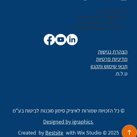
כתובת המשרד:
בית קנדה , רחוב נירים 3
כניסה C, קומה 3
תל אביב, מיקוד: 6706038
הצהרת נגישות
מדיניות פרטיות
תנאי שימוש ותקנון
ט.ל.ח.
© כל הזכויות שמורות לאיציק סימון סוכנות לביטוח בע"מ
Designed by igraphics
Created by
Bestsite
with Wix Studio © 2025