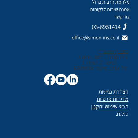
מלחמת חרבות ברזל
אמנת שירות ללקוחות
צור קשר
03-6951414
office@simon-ins.co.il
כתובת המשרד:
בית קנדה , רחוב נירים 3
כניסה C, קומה 3
תל אביב, מיקוד: 6706038
הצהרת נגישות
מדיניות פרטיות
תנאי שימוש ותקנון
ט.ל.ח.