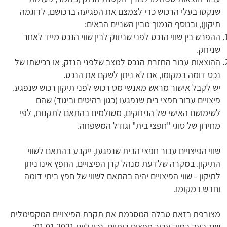
שנקטו בעלי הרכוש כדי לצמצם את הפגיעה ברכושם, לדוגמה
תיקון), ובנוסף הנמוך מבין השניים הבאים:
ההפרש בין שווי הנכס לפני שניזוק לבין שווי הנכס מייד לאחר
שניזוק.
ההוצאות עבור החזרת הנכס למצב שלפני הנזק, או רכישתו של
נכס דומה במקומו, אם לא ניתן לשקם את הנכס.
יש לקבל אישור מראש מאנשי מס רכוש לפני תיקון רכוש שנפגע.
פיצויים עבור חפצי בית שנפגעו (כגון רהיטים וביגוד) שהם
לשימושם האישי של הניזוקים, משולמים בהתאם לתקנות, לפי
מחירון של סוגי "חפצי בית" וגודל המשפחה.
שווי הפיצויים עבור חפצי הבית שנפגעו, ייקבע בהתאם לשווי
התיקון. במקרה שלדעת מנהל קרן הפיצויים, החפץ אינו ניתן
לתיקון - שווי הפיצויים יהיה בהתאם לשווי של חפץ ביתי דומה
וחדש במקומו.
מצורפת בזאת טבלה המסכמת את תקרת הפיצויים המקסימלית
שנקבעה בחוק עבור חפצים ביתיים, נכון ליום 01.01.2021: