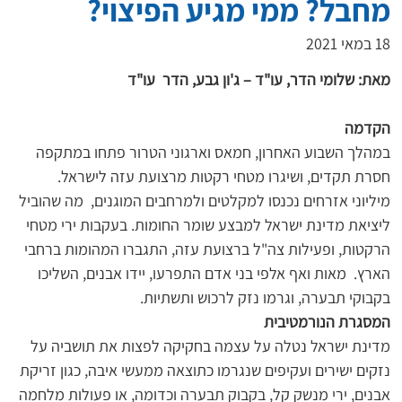
מחבל? ממי מגיע הפיצוי?
18 במאי 2021
מאת: שלומי הדר, עו"ד – ג'ון גבע, הדר  עו"ד
הקדמה
במהלך השבוע האחרון, חמאס וארגוני הטרור פתחו במתקפה 
חסרת תקדים, ושיגרו מטחי רקטות מרצועת עזה לישראל. 
מיליוני אזרחים נכנסו למקלטים ולמרחבים המוגנים,  מה שהוביל 
ליציאת מדינת ישראל למבצע שומר החומות. בעקבות ירי מטחי 
הרקטות, ופעילות צה"ל ברצועת עזה, התגברו המהומות ברחבי 
הארץ.  מאות ואף אלפי בני אדם התפרעו, יידו אבנים, השליכו 
בקבוקי תבערה, וגרמו נזק לרכוש ותשתיות.
המסגרת הנורמטיבית
מדינת ישראל נטלה על עצמה בחקיקה לפצות את תושביה על 
נזקים ישירים ועקיפים שנגרמו כתוצאה ממעשי איבה, כגון זריקת 
אבנים, ירי מנשק קל, בקבוק תבערה וכדומה, או פעולות מלחמה 