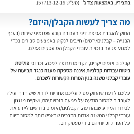
בחציריו, באמצעות צד ג'
" (סע"ש 57713-12-16).
מה צריך לעשות הקבלן/היזם?
החוק להגברת אכיפת דיני העבודה קובע שמזמיני שירות (בענף
הבנייה – קבלנים/יזמים) חייבים לנקוט באמצעים סבירים בכדי
למנוע פגיעה בזכויות עובדי הקבלן המועסקים אצלם.
קבלנים ויזמים יקרים, הקדימו תרופה למכה. זכרו כי
פוליסת
ביטוח עבודות קבלניות איננה מספקת מענה כנגד תביעות של
עובדי קבלני משנה בגין הפרות הקשורות לשכרם
.
עליכם לדעת שהחוק מטיל עליכם אחריות לוודא שיש דרך יעילה
לעובדים למסור הודעה על פגיעה בזכויותיהם, ושקיים מנגנון
לבירור המידע שבהודעה. הקבלנים/היזמים נדרשים ליידע את
עובדי קבלני המשנה אודות הדרכים שבאפשרותם למסור דיווח
על הפרת זכויותיהם בידי מעסיקיהם.