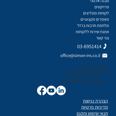
מבנה ארגוני
פרויקטים
לקוחות ממליצים
מאמרים מקצועיים
מלחמת חרבות ברזל
אמנת שירות ללקוחות
צור קשר
03-6951414
office@simon-ins.co.il
כתובת המשרד:
בית קנדה , רחוב נירים 3
כניסה C, קומה 3
תל אביב, מיקוד: 6706038
הצהרת נגישות
מדיניות פרטיות
תנאי שימוש ותקנון