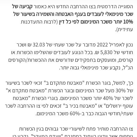
הסוגייה הדרמטית בצו ההרחבה החדש היא כאמור
קביעה של
שכר מינימאלי לעובדים בענף האבטחה והשמירה בשיעור של
10% יותר משכר המינימום לפי כל דין
(לרבות התעדכנות
עתידית).
נכון לאפריל 2022 מדובר על שכר שעתי של 32.03 ₪ ושכר
חודשי של 5,830 ₪. בכל הנוגע לעובדים שהשלימו הכשרות או
קורסים, ומועסקים בתפקידים שדורשים את ההכשרות/הקורסים
הנ"ל, נקבע שכר מינימאלי גבוה יותר.
כך, למשל, בוגר הכשרת "מאבטח מתקדם ב" זכאי לשכר בשיעור
של 30% מעל שכר המינימום ובוגר הכשרת "מאבטח מתקדם א"
לשכר של 40% יותר משכר המינימום. בוגרי הכשרת "מאבטח
עוטף ירושלים" או "מאבטח בכיר ב" זכאים לפי צו ההרחבה לשכר
שעתי/חודשי הגבוה כבר ב-60% משכר המינימום.
צו ההרחבה מותיר פתח לשיעורי שכר גבוהים בגין הכשרות
נוספות אשר יידונו בעתיד במסגרת "וועדת המעקב". נקבע כי