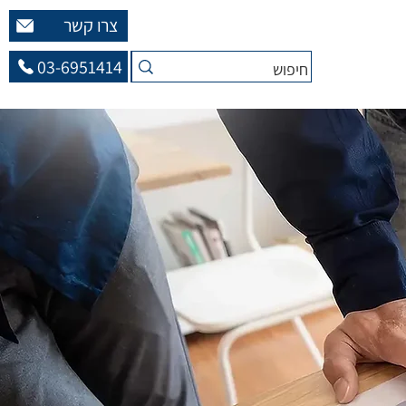
צרו קשר
03-6951414