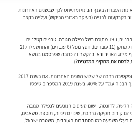
נות העבודה בענף הבינוי ומתייחס לכך שבשנים האחרונות
ור בקרקעות לבנייה (בעיקר באזורי הביקוש) ועלייה בקצב
בשנת 2019, לדוגמה, נהרגו בישראל 40 עובדים בענף הבנייה, ו-19 מתוכם בשל נפילה מגובה. גורמים קטלניים
נוספים שהוזכרו בדו"ח הם – קריסת קירות או התמוטטות מתקן (11 עובדים), חפץ נופל (6 עובדים) והתחשמלות (2
רחשות בענף מיזוג האוויר וראו בהקשר זה כתבה שפרסמנו בנושא
ת לבטח את מתקיני המזגנים?
).
עורכי הדו"ח ציינו את הסכנה שבנפילה מגובה גם בפרספקטיבה רחבה של שלוש השנים האחרונות. אם בשנת 2017
שיעור ההרוגים מנפילה מגובה מתוך כלל התאונות בענף הבניה עמד על 40%, בשנת 2019 המספרים טיפסו
קשה. לדוגמה, יישום סעיפים הנוגעים לנפילה מגובה
שר נחתם עם ההסתדרות בנובמבר 2018, וביניהם קידום חקיקה נרחבת, שינוי מדיניות, תוספת משאבים,
ים בעלי השפעה כמו הסתדרות העובדים, משטרת ישראל,