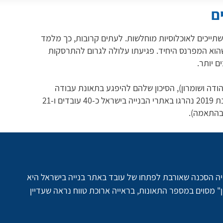
ם
תייכים לאוכלוסיות מוחלשות. לעתים קרובות, כך מלמד
 שהוא המפרנס היחיד. פגיעתו עלולה לגרום להתרסקות
 יותר.
הודה ושומרון), הסיכון שלהם להיפגע בתאונת עבודה
קטלנית גבוה באופן יחסי לייצוגם במצבת העובדים. בשנת 2019 נהרגו באתרי הבנייה בישראל כ-40 עובדים ו-21
ה הסכנה שאורבת לפתחו של עובד באתר בנייה בישראל היא 
2019 הייתה בסימן "קיטון" מסוים במספר התאונות, בראייה ארוכת טווח נראה שעדיין 