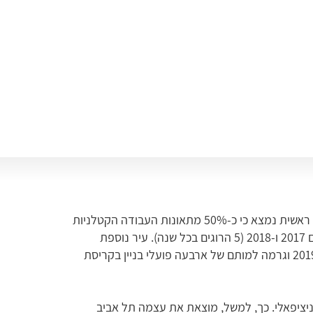
עורכי הדו"ח מצאו קשר בין תנופת הבנייה ביישובים מסוימים לבין הגדרת יישובים וערים כמסוכנים במיוחד לעובדי ענף הבינוי. ראשית נמצא כי כ-50% מתאונות העבודה הקטלניות
התרחשו בשלוש השנים האחרונות בטווח שבין גדרה לחדרה. כך גם העיר תל אביב הייתה "שיאנית" התאונות הקטלניות בשנים 2017 ו-2018 (5 הרוגים בכל שנה). עיר נוספת
שהצטרפה לסטטיסטיקה המדממת היא יבנה, אך זאת ככל הנראה בעקבות תאונת עבודה קטלנית אחת שאירעה בה בשנת 2019 וגרמה למותם של ארבעה פועלי בניין בקריסת
ניציפאלי. כך, למשל, מוצאת את עצמה תל אביב