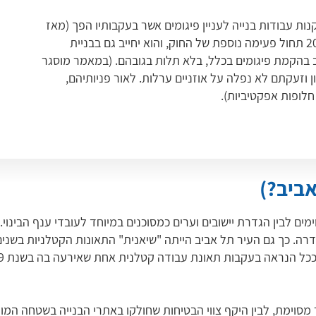
נות עבודות בנייה לעניין פיגומים אשר בעקבותיו הפך (מאז
יולי 2019) התקן האירופאי לתקן מחייב. ב-27 ביולי 2020 תחול פעימה נוספת של החוק, והוא יחייב גם בבניית
מעל גובה 8 מטרים, ורק בסוף ינואר 2021 יחייב בהקמת פיגומים בכלל, בלא תלות בגובהם. (במאמר מוסגר
קון וזעקתם לא נפלה על אוזניים ערלות. לאור פניותיהם,
לופות אפקטיביות).
אביב?)
 מסוימת, לבין היקף צווי הבטיחות שחולקו באתרי הבנייה בשטחה המו