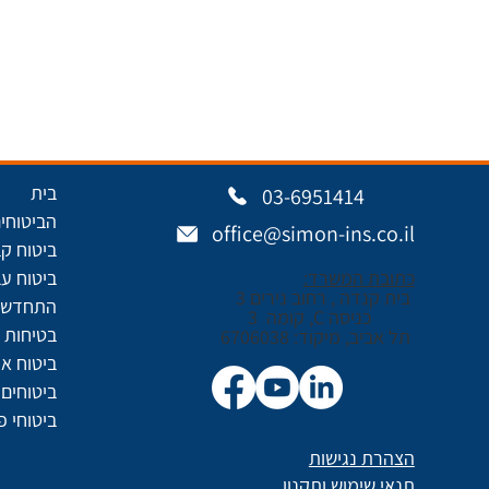
בית
03-6951414
הביטוחים
office@simon-ins.co.il
ביטוח ק
כתובת המשרד:
ביטוח עב
בית קנדה , רחוב נירים 3
התחדשות
כניסה C, קומה 3
בטיחות ו
תל אביב, מיקוד: 6706038
ביטוח א
ביטוחים 
ביטוחי פ
הצהרת נגישות
תנאי שימוש ותקנון