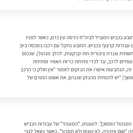
ות, נסע התובע בכביש המוביל לביה"ח הדסה עין כרם, כאשר לפניו 
עבודות קרצוף בכביש. התובע נתקל עם רכבו במכסה ביוב 
שתית וצנרת ציבורית תת-קרקעית, להלן: מנהול), שנכנס 
ותיים לרכב, עד לכדי פתיחת כריות האוויר ומתיחת 
, הנתבעות אישרו את הנזקים לאמור "אין חולק כי הרכב 
המשך) "יש להפחית מהנזק שנגרם, את אשמו התורם של 
המנהול המסוכן". לטענתו, "המעמד" של עבודות הכביש
ה "שום אזהרה, לא קונוס ולא תמרור". כאשר נשאל לגבי