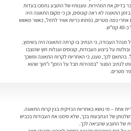
ביבות 30-40 קמ"ש" ושאינו זוכר בדיוק את המהירות. טענותיו של התובע נתמכו בעדות
מן התאונה לא ראה קונוסים, וכן כי מקום התאונה היה
 אחרי כמה מטרים, נפתחו כריות אוויר לחזה", כאשר מאשש
"ש.
מנהל העבודה, כי הנתיב בו קרתה התאונה היה בשיפוץ,
ובולטת על ביצוע העבודות, קונוסים ועגלות חוץ שהוצבו
 בהתאם לכך, טענו, כי האחריות לקרות התאונה ומשכך
ו לנתיב הסגור "במהירות חבל על הזמן" ו"תוך שהוא
פר מטרים.
 אחת – מי נושא באחריות הנזיקית בגין קרות התאונה.
רשלנותן של הנתבעות בכך, שלא סימנו את העבודות בכביש
ית של התובע שהביאה לכך.
 על דוח השוטרים שהגיעו בסמוך לאירוע ותיעדו מצב