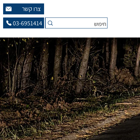
צרו קשר
03-6951414