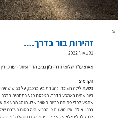
זהירות בור בדרך....
31 באוג׳ 2022
מאת: עו"ד שלומי הדר- ג'ון גבע, הדר ושות' - עורכי דין
הקדמה:
בשעת לילה חשוכה, נהג התובע ברכבו, על כביש שהיה 
ביוב שהיה באמצע הדרך. המכסה פגע בתחתית הרכב ונ
שהגיע לכדי פתיחת כריות האוויר שלו. הנהג תבע את עיר
רכבו, אולם, אלו טוענים כי הכביש היה חסום בעזרת שילו
לנהג להלין אלא על עצמו. ביהמ"ש דן בשאלה "מי נוש