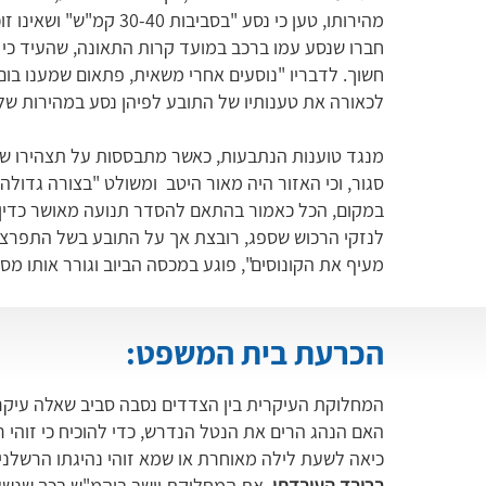
מהירותו, טען כי נסע "בס
חברו שנסע עמו ברכב במועד קרות התאונה, שהעיד כי בז
חשוך. לדבריו "נוסעים אחרי משאית, פתאום שמענו בום
לכאורה את טענותיו של התובע לפיהן נסע במהירות של כ-40 קמ
מנגד טוענות הנתבעות, כאשר מתבססות על תצהירו של 
סגור, וכי האזור היה מאור היטב ומשולט "בצורה גדולה 
במקום, הכל כאמור בהתאם להסדר תנועה מאושר כדין".
לנזקי הרכוש שספג, רובצת אך על התובע בשל התפרצות
מעיף את הקונוסים", פוגע במכסה הביוב וגורר אותו מס
הכרעת בית המשפט:
המחלוקת העיקרית בין הצדדים נסבה סביב שאלה עיקרית
האם הנהג הרים את הנטל הנדרש, כדי להוכיח כי זוהי 
כיאה לשעת לילה מאוחרת או שמא זוהי נהיגתו הרשלנ
ברובד העובדתי,
את המחלוקת יישב ביהמ"ש בכך שנשען