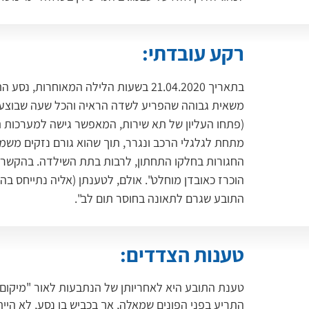
רקע עובדתי:
בתאריך 21.04.2020 בשעות הלילה המאוחר
משאית גבוהה שהפריע לשדה הראיה והכל שעה שבוצעו 
(פתחו העליון של תא שירות, המאפשר גישה למערכות ת
מתחת לגלגלי הרכב ונגרר, תוך שהוא גורם נזקים משמע
החגורות בחלקו התחתון, לרבות בתת השילדה. בהקשר זה
הוכרז כאובדן מוחלט". אולם, לטענתן (אליה נתייחס ב
התובע שגרם לתאונה בחוסר תום לב".
טענות הצדדים:
טענת התובע היא לאחריותן של הנתבעות לאור "מיקום 
התריע בפני הפונים שמאלה, אך בכביש בו נסע, לא היית