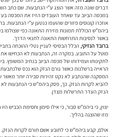
דברים שונה מזה אשר הוצג ע"י הנתבעות. שם כתב השו
במכסה הביוב עד שאחד העובדים הזיז את המכסה בעזרת
אוזכרו קונוסים פזורים שהועפו כנטען ע"י הנתבעות. ב
ביהמ"ש הכוללת תמונות מזירת התאונה כפי שצולמו בס
באשר לנסיבות התרחשות התאונה לתנאי הדרך.
ברובד הנזיקי,
הכלל הבסיסי לעניין נטלי ההוכחה בתביע
מוטל על התובע. במקרה זה, הנתבעות לא הכחישו את ה
הראייה ברשלנות כאשר גורם הנזק הוא נכס שלנתבעת ש
המסקנה שהנתבע לא נקט זהירות סבירה יותר מאשר שכ
להביא לקרות הנזק. כך, פסק ביהמ"ש כי הנתבעות לא
הנזק העדר התרשלות מצדן.
יצוין, כי ביהמ"ש סבור, כי אילו סימון וחסימת הכביש ה
מזו שהוצגה בהליך.
אולם, קבע ביהמ"ש כי לתובע אשם תורם לקרות הנזק.