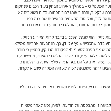
טר המטפל כי – במהלך האירוע הבחין בעוד רכבים שנתקעו
 טרקטור, והחזיר אותו לבור הפתוח. בדוח השוטרים לא
התאם לכך, ועל יסוד התשתית הראייתית שהוצגה בפני
מוך לקרות התאונה, הוחלט כי התובע הוכיח את גרסתו
ות נזיקין הוא שנטל השכנוע בדבר קרות האירוע הנזיקי,
עובדה שהכביש שופץ על ידן, כך, הנתבעות אחריות ממילא
לתקינותו ועמידותו של מכסה הביוב בנתיב המשופץ. ביהמ"ש אף הפנה לסעיף 41 לפקודת הנזיקין, המציין כי חובת
ליטה מלאה עליו, ונראה לביהמ"ש כי האירוע מתיישב עם
ן עשה זאת. על הנתבע הראיה שלא הייתה ברשלנותו כדי
 הציגו גרסה משכנעת לפיה לא היה המקרה שהביא לקרות
יו נעשים כנדרש, הייתה לפניו תשתית ראייתית שונה בתכלית
 קביעה זו מתבססת על הודעתו לפיה, נסע לאחר משאית