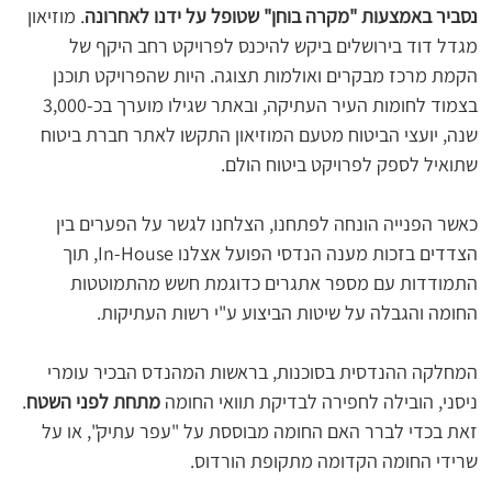
נסביר באמצעות "מקרה בוחן" שטופל על ידנו לאחרונה
. מוזיאון 
מגדל דוד בירושלים ביקש להיכנס לפרויקט רחב היקף של 
הקמת מרכז מבקרים ואולמות תצוגה. היות שהפרויקט תוכנן 
בצמוד לחומות העיר העתיקה, ובאתר שגילו מוערך בכ-3,000 
שנה, יועצי הביטוח מטעם המוזיאון התקשו לאתר חברת ביטוח 
שתואיל לספק לפרויקט ביטוח הולם.
כאשר הפנייה הונחה לפתחנו, הצלחנו לגשר על הפערים בין 
הצדדים בזכות מענה הנדסי הפועל אצלנו In-House, תוך 
התמודדות עם מספר אתגרים כדוגמת חשש מהתמוטטות 
החומה והגבלה על שיטות הביצוע ע"י רשות העתיקות.
המחלקה ההנדסית בסוכנות, בראשות המהנדס הבכיר עומרי 
ניסני, הובילה לחפירה לבדיקת תוואי החומה 
מתחת לפני השטח
. 
זאת בכדי לברר האם החומה מבוססת על "עפר עתיק", או על 
שרידי החומה הקדומה מתקופת הורדוס.