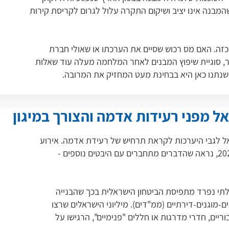
מבנה אינו יציב ושיקום התקרה עלול לגרום לקריסת קירות
זה. האם מס רכוש שסיים את הערכתו או שאולי חברת
ור, סוגיית שיפוץ המבנים לאחר המלחמה מעלה עוד שאלות
 שנתנו כאן היא בבחינת מעט המחזיק את המרובה.
ל מפני רעידות אדמה והצורך במיגון
ל לגבי היערכות לקראת תרחיש של רעידת אדמה. אירוע
שהוא לא שאלה של "אם" אלא "מתי". כעת, בתחילת 2025, נראה שהדברים מתחברים עם היבטים נוספים -
לתי נפרד מתפיסת הביטחון הישראלית בכך שהבנייה
ם-מוגנים-דירתיים (ממ"דים). מיליוני הישראלים שרצו
יים, חדרי מדרגות או חללים "פנימיים", הרגישו על