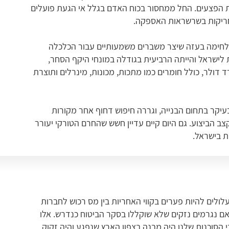
ת הפצעים. החל ממחסור בכוח האדם בגלל אי הגעת פועלים
וחריקות בשרשראות האספקה.
לחימה בעזה שיצר משברים משמעותיים עבור הכלכלה
 לישראל והייתה הרביעית בגודלה במונחי היקף הסחר,
 ב-2023 מוצרים בשווי של כ-5.27 מיליארד דולר, כולל חומרים כמו מתכות, מכונות, מינרלים ותוצרת
קר בתחום הבנייה, וגררה חיפוש דחוף אחר מקורות
ב הביצוע. גם היום קיים עדיין חשש שהחרם הטורקי יעורר
ת בישראל.
עלולים להיות פערים בקווי האחריות בין מס רכוש לחברות
אם נגרמים נזקים שלא שוקללו בסקר הביטוח כנדרש. אלו
 הסוכנות שלנו היה מבנה בצפון הארץ שנפגע והיה זקוק