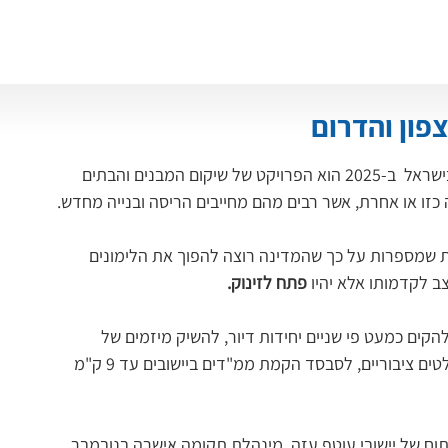
פון והדרום
האתגר הראשון והברור שרובץ לפתחו של ענף הבנייה בישראל  ב-2025 הוא הפרויקט של שיקום המבנים והבתים 
 כזו או אחרת, אשר רבים מהם מחייבים הריסה ובנייה מחדש.
 שמספרות על כך שהמדינה רוצה להפוך את הלימונים 
ב לקדמותו אלא יהיו 
פתח לזינוק.
קים כמעט פי שניים יחידות דיור, להשיק מיזמים של 
"דירות בהנחה", לסבסד התחדשות עירונית, לשפץ מקלטים ציבוריים, לסבסד הקמת ממ"דים ביישובים עד 9 ק"מ 
תוח של יישובי עוטף עזה, מינהלת תקומה אישרה בנובמבר 