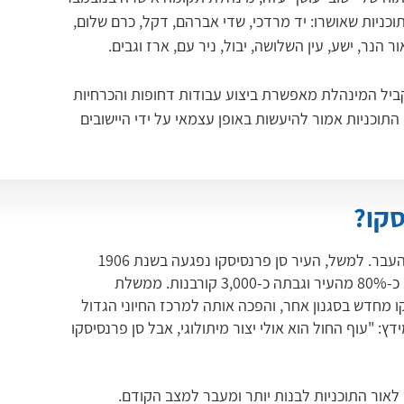
תוכניות שאושרו: יד מרדכי, שדי אברהם, דקל, כרם שלום, 
ור הנר, ישע, עין השלושה, יבול, ניר עם, ארז וגבים.
יל המינהלת מאפשרת ביצוע עבודות דחופות והכרחיות 
 התוכניות אמור להיעשות באופן עצמאי על ידי היישובים 
סקו?
יש מי שהתקוות האלה מזכירות לו מקרים מפורסמים מהעבר. למשל, העיר סן פרנסיסקו נפגעה בשנת 1906
מרעידת אדמה בעוצמה של 7.9 בסולם ריכטר, שהרסה כ-80% מהעיר וגבתה כ-3,000 קורבנות. ממשלת
 מחדש בסגנון אחר, והפכה אותה למרכז החיוני הגדול
דץ: "עוף החול הוא אולי יצור מיתולוגי, אבל סן פרנסיסקו
לאור התוכניות לבנות יותר ומעבר למצב הקודם.