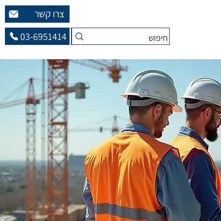
צרו קשר
03-6951414