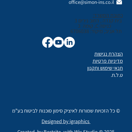
office@simon-ins.co.il
כתובת המשרד:
בית קנדה , רחוב נירים 3
כניסה C, קומה 3
תל אביב, מיקוד: 6706038
הצהרת נגישות
מדיניות פרטיות
תנאי שימוש ותקנון
ט.ל.ח.
© כל הזכויות שמורות לאיציק סימון סוכנות לביטוח בע"מ
Designed by igraphics
Created by
Bestsite
with Wix Studio © 2025