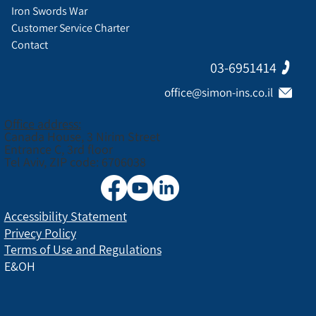
Iron Swords War
Customer Service Charter
Contact
03-6951414
office@simon-ins.co.il
Office address:
Canada House, 3 Nirim Street
Entrance C, 3rd floor
Tel Aviv, ZIP code: 6706038
Accessibility Statement
Privecy Policy
Terms of Use and Regulations
E&OH