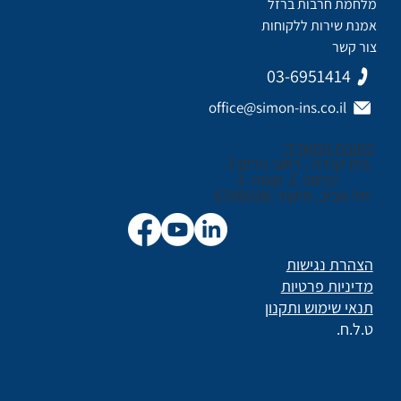
מלחמת חרבות ברזל
אמנת שירות ללקוחות
צור קשר
03-6951414
office@simon-ins.co.il
כתובת המשרד:
בית קנדה , רחוב נירים 3
כניסה C, קומה 3
תל אביב, מיקוד: 6706038
הצהרת נגישות
מדיניות פרטיות
תנאי שימוש ותקנון
ט.ל.ח.