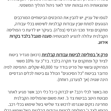
שהוצאותיה היו גבוהות יותר לאור ניהול ההליך המשפטי.
לגופו של עניין, יש להבין את ההיבטים הביטוחיים המורכבים
הנוגעים למתח שבין עבודות קבלניות לשימוש בכלי עבודה,
מתקנים וציוד מכני הנדסי (צמ"ה). בעיקר יש לדעת כי הפוליסה
הקבלנית עלולה להציע למבוטחיה
מענה מוגבל בלבד בקרות
אירוע.
פרק א' בפוליסה לביטוח עבודות קבלניות
(רכוש) מגדיר ביטוח
לציוד קל ומתקנים עד תקרה בלבד. בד"כ עד 10% משווי
הפרויקט ובשווי של פריט בודד עד 40,000 שקלים. התפיסה לפיה
מדובר בביטוח "כל הסיכונים" הכולל גם ביטוח לכלים הנדסיים
הינה שגויה (אך לצערנו, רווחת).
מה באשר לכלי רכב? יש לבדוק כי כל כלי רכב אשר מגיע לאתר
מבוטח היטב בביטוח צד ג'. זאת משום שהפוליסה הקבלנית
מחריגה נזקים שנגרמו לרכוש צד שלישי בשל שימוש בכלי רכב.
הכיסוי לצד ג' בפוליסה לביטוח עבודות קבלניות בשל שימוש בכלי