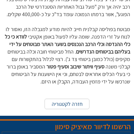
רכב יהיה אך ורק "מעל גבול האחריות הסטנדרטי של הרכב
הפוגע", אשר ברמתו הנמוכה עומד בד"כ על כ-400,000 שקלים.
מבוטח בפוליסה קבלנית חייב להיות מודע למגבלה הזו, ואסור לו
לנוח על זרי הדפנה. שומה עליו לפעול באופן אקטיבי
לוודא כי כל
כלי ההנדסה וכלי הרכב הנכנסים בשער האתר מבוטחים על ידי
בעליהם בביטוחים הנדרשים
. החל מביטוחי חובה וכלה בביטוחים
מקיפים (כולל כמובן ביטוחי צד ג'). רצוי לכלול בהתקשרות עם
קבלני משנה
סעיף וויתור שיבוב וסעיף פטור
המסביר באופן ברור
כי בעלי הכלים אחראים לבטחם, וכי אין הישענות על הביטוחים
שנרכשו על ידי מזמין העבודה, הקבלן או היזם.
חזרה לקטגוריה
הרשמו לדיוור מאיציק סימון