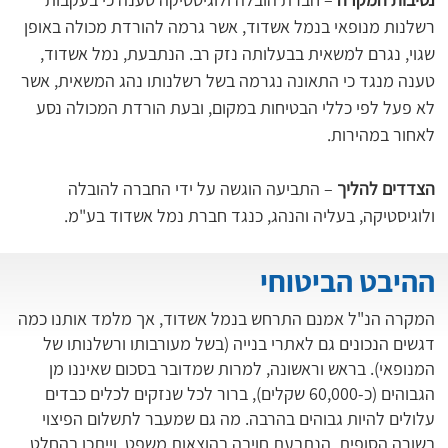
רשלנות מנופאי בנמל אשדוד, אשר גרמה להורדת מכולה באופן 
שגוי, נגרם למשאית בבעלותה נזק רב. הנתבעת, נמל אשדוד, 
טענה מנגד כי התאונה נגרמה בשל רשלנותו נהג המשאית, אשר 
לא פעל לפי כללי הבטיחות במקום, ובעת הורדת המכולה נסע 
הצדדים להליך 
– התביעה הוגשה על ידי החברה להובלה 
ולוגיסטיקה, בעליה והנהג, כנגד חברת נמל אשדוד בע"מ.
ההיבט הביטוחי
המקרה הנ"ל אמנם התרחש בנמל אשדוד, אך מלמד אותנו כמה
דגשים הנכונים גם לאתרי בנייה (בשל מעורבותו ורשלנותו של
המנופאי). בראש וראשונה, למרות שמדובר בסכום שאיננו מן
הגבוהים (כ-60,000 שקלים), ברור לכל שנזקים לכלים כבדים
עלולים להיות גבוהים בהרבה. מה גם שמעבר לתשלום הפיצוי
בשורה הסופית, הנתבעת חויבה בהוצאות משפט, וייתכן בהחלט