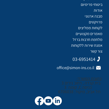
ביטוחי פרימיום
אודות
מבנה ארגוני
פרויקטים
לקוחות ממליצים
מאמרים מקצועיים
מלחמת חרבות ברזל
אמנת שירות ללקוחות
צור קשר
03-6951414
office@simon-ins.co.il
כתובת המשרד:
בית קנדה , רחוב נירים 3
כניסה C, קומה 3
תל אביב, מיקוד: 6706038