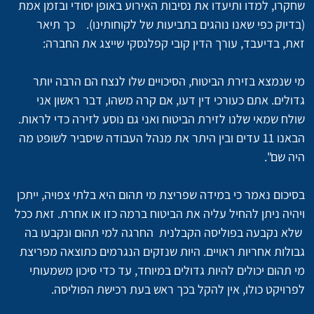
שחקרו, למדו ותיעדו את נסיבות האירוע באופן יסודי ובזמן אמת 
(בדיוק כפי שאנו נוהגים בתביעות של לקוחותינו).    כך תיאר 
זאת, בדיעבד, עורך הדין קובי קפלנסקי שייצג את החברה:
מי שנמצא בזירת הביטוח, הסיכויים שלו לנצח הם הרבה יותר 
גדולים. אתם כעורכי דין דעו, אם קרה משהו, דבר ראשון אני 
שולח שמאי שלנו לזירת הביטוח ואני גם נוסע לזירה כדי לראות. 
הבאנו 11 עדים ובין היתר את מנהל העבודה שיסביר לשופט מה 
היה שם".
בסיכום נאמר כי במידה שפריצת מי תהום היא בלתי צפויה, ייתכן 
ויהיה ניתן להחיל עליה את הביטוח ברמה כזו או אחרת. זאת ככל 
 שלא נקבעה בפוליסה הקבלנית  החרגה למי תהום ונקבעו בה 
גבולות אחריות ראויים. היות שנזקים הנגרמים כתוצאה מפריצת 
מי תהום יכולים להיות גדולים במיוחד, עד כדי סיכון משמעותי 
לפרויקט כולו, אין להקל בכך ראש בעת רכישת הפוליסה.