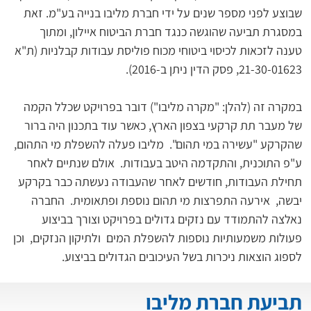
שבוצע לפני מספר שנים על ידי חברת מליבו בנייה בע"מ. זאת 
במסגרת תביעה שהוגשה כנגד חברת הביטוח איילון, ומתוך 
טענה לזכאות לכיסוי ביטוחי מכוח פוליסת עבודות קבלניות (ת"א 
21-30-01623, פסק הדין ניתן ב-2016).
במקרה זה (להלן: "מקרה מליבו") דובר בפרויקט שכלל הקמה 
של מעבר תת קרקעי בצפון הארץ, כאשר עוד בתכנון היה ברור 
שהקרקע "עשירה במי תהום".  מליבו פעלה להשפלת מי התהום, 
ע"פ התוכנית, והתקדמה היטב בעבודות.  אולם שנתיים לאחר 
תחילת העבודות, חודשים לאחר שהעבודה נעשתה כבר בקרקע 
יבשה,  אירעה התפרצות מי תהום נוספת ופתאומית.  החברה 
נאלצה להתמודד עם נזקים גדולים בפרויקט וצורך בביצוע 
פעולות משמעותיות נוספות להשפלת המים  ולתיקון הנזקים,  וכן 
לספוג הוצאות ניכרות בשל העיכובים הגדולים בביצוע.
תביעת חברת מליבו