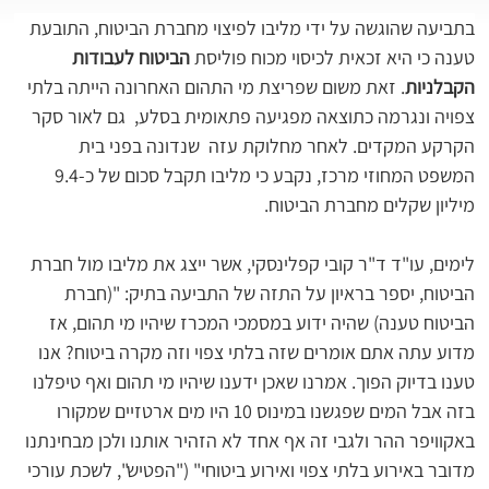
בתביעה שהוגשה על ידי מליבו לפיצוי מחברת הביטוח, התובעת 
טענה כי היא זכאית לכיסוי מכוח פוליסת 
הביטוח לעבודות 
הקבלניות
. זאת משום שפריצת מי התהום האחרונה הייתה בלתי 
צפויה ונגרמה כתוצאה מפגיעה פתאומית בסלע,  גם לאור סקר 
הקרקע המקדים. לאחר מחלוקת עזה  שנדונה בפני בית 
המשפט המחוזי מרכז, נקבע כי מליבו תקבל סכום של כ-9.4 
מיליון שקלים מחברת הביטוח.
לימים, עו"ד ד"ר קובי קפלינסקי, אשר ייצג את מליבו מול חברת 
הביטוח, יספר בראיון על התזה של התביעה בתיק: "(חברת 
הביטוח טענה) שהיה ידוע במסמכי המכרז שיהיו מי תהום, אז 
מדוע עתה אתם אומרים שזה בלתי צפוי וזה מקרה ביטוח? אנו 
טענו בדיוק הפוך. אמרנו שאכן ידענו שיהיו מי תהום ואף טיפלנו 
בזה אבל המים שפגשנו במינוס 10 היו מים ארטזיים שמקורו 
באקוויפר ההר ולגבי זה אף אחד לא הזהיר אותנו ולכן מבחינתנו 
מדובר באירוע בלתי צפוי ואירוע ביטוחי" ("הפטיש", לשכת עורכי 