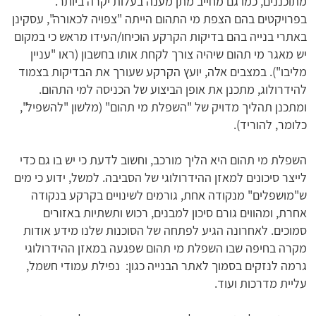
מתוכננים, כמו גם מחייב מתן מענה בעלות יקרה ביותר.
בפרויקטים בהם הצפת מי התהום הייתה "צפויה לכאורה", עסקינן
באתרי בנייה בהם בדיקות הקרקע הוכיחו/העידו מראש כי במקום
יש מאגר מי תהום שיהיה צורך לקחת אותו בחשבון (ראו "עניין
מליבו"). במצבים אלה, יועץ הקרקע שעורך את הבדיקות בצמוד
להידרולוג, מתכנן את אופן הביצוע של הכניסה למי התהום.
ומתכנן תהליך מדויק של "השפלת מי תהום" (מלשון "להשפיל",
כלומר, להוריד).
השפלת מי תהום היא הליך מורכב, וחשוב לדעת כי יש בו גם כדי
לייצר סיכונים למאזן ההידרולוגי של הסביבה. למשל, ידוע כי מים
ש"מושפלים" מנקודה אחת, גורמים לשינויים בקרקע בנקודה
אחרת, ומהווים גורם סיכון למבנים, רכוש ותשתיות באזורים
סמוכים. לאחרונה הגיע לפתחה של הסוכנות שלנו מידע אודות
מקרה בחיפה שבו השפלת מי תהום שפגעה במאזן ההידרולוגי
גרמה לנזקים בסמוך לאתר הבנייה כגון: נפילת עמודי חשמל,
עליית מדרכות ועוד.