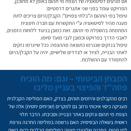
אם מגיעים לסיטואציה של הצפת מי תהום באופן לא מתוכנן,
הפרויקט עומד בפני שני אתגרים דרמטיים:
טיפול במי התהום ה"בלתי צפויים": הקבלן/היזם צריכים לתת
מענה מהיר לסיטואציה ע"י התקשרות עם חברה חיצונית
המתמחה בהשפלת מי תהום. זאת כמובן בניגוד ללוחות הזמנים,
לאבני הדרך בפרויקט וכמובן לגבי מועד סיומו.
טיפול בנזקים שנגרמו כתוצאה מההצפה: ככל שייגרמו נזקים
לאתר הבנייה, לציוד או לצדדים שלישיים, יהיה על הקבלן/היזם
להתמודד עם ההשלכות.
המבחן הביטוחי – וגם: מה הוכיח
פסה"ד והפיצוי בעניין מליבו
רבים מהקבלנים והיזמים תוהים, בצדק, האם הפוליסה הקבלנית 
מעניקה כיסוי איכותי ורחב גם למקרים (שכיחים יחסית) אלה של 
הצפת מי תהום ונזקים באתר הבנייה וסביבתו. הדבר תלוי  
ראשית בשאלה הבסיסית: האם נרשמה בפוליסה החרגה גורפת 
למי תהום, החרגה שלצערי מצויה בפוליסות קבלנים רבות בשוק 