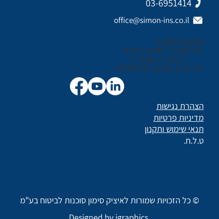
03-6951414
office@simon-ins.co.il
כתובת המשרד:
בית קנדה , רחוב נירים 3
כניסה C, קומה 3
תל אביב, מיקוד: 6706038
הצהרת נגישות
מדיניות פרטיות
תנאי שימוש ותקנון
ט.ל.ח.
© כל הזכויות שמורות לאיציק סימון סוכנות לביטוח בע"מ
Designed by igraphics