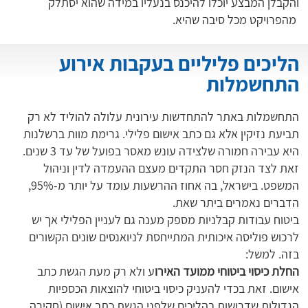
והקבלן המבצע יוכלו להיכנס בנעליו במידה שהוא יסתלק
מהפרויקט מכל סיבה שהיא.
הליכים פליליים בעקבות אירוע
התחשמלות
התחשמלות באתר להתחדשות עירונית עלולה להוליד לא רק
תביעת נזיקין אלא גם כתב אישום פלילי. גרימת מוות ברשלנות
היא עבירה חמורה שלצידה עונש מאסר בפועל של עד 3 שנים.
זאת לצד הנזק חסר התקדים מעצם ההעמדה לדין וניהול
המשפט. בישראל, בה אחוז ההרשעות עומד על יותר מ-95%,
הדברים נאמרים ביתר שאת.
ביטוח עבודות קבלניות מספק מענה גם לעניין הפלילי אך יש
לרכוש פוליסה איכותית המתייחסת לניואנסים שונים הקשורים
בזה. למשל:
החלת כיסוי ביטוחי ממועד האירו
ע ולא רק מעת הגשת כתב
אישום. זאת בכדי להעניק כיסוי ביטוחי להוצאות הכספיות
הגדולות שדרושות בהליכים שלפני הגשת כתב אישום (חקירה