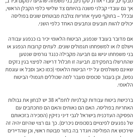
מבקרים, עוברי אורח, סקרנים, בני משפחה שהגיעו למקום וכיו"ב,
אך גם עובדי קבלני משנה בהיותם צד שלישי כלפי הקבלן הראשי,
ובכלל – בתוקף סעיף אחריות צולבת מבוטחים שונים בפוליסה
יכולים להוות תובעים ונתבעים האחד כלפי השני.
אם מדובר בעובד שנפגע, הביטוח הלאומי יכיר בו כנפגע עבודה
וישלם לו או למשפחתו תגמולים שונים. לעתים קרובות הנפגע או
בני משפחתו יגישו גם תביעה מקבילה כנגד גורמים שנטען
שהתרשלו בתפקידם. תביעה זו תכלול דרישה לפיצוי בגין נזקים
שאינם משולמים על ידי הביטוח הלאומי (כמו כאב וסבל או עוגמת
נפש), וכן בעבור סכומים מעבר למה שכוללים תגמולי הביטוח
הלאומי.
ברכישת ביטוח עבודות קבלניות לתמ"א 38 יש לבחון את גבולות
האחריות בפוליסה. האם הם נאותים והאם הם מתכתבים עם
הפסיקה העדכנית בישראל לגבי דיני נזיקין (המכירה בזכאותם
של נפגעים לפיצויים בסכומים ניכרים). כך גם רצוי שהיזם יהיה זה
שירכוש את הפוליסה ויוגדר בה בתור מבוטח ראשי, וכן שהדיירים