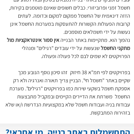
חשמל זמני ופרוביזורי. כבלים חשופים שאינם מוטמנים בקירות, 
הזזה דינאמית של החשמל ממקום למקום וכדומה. לעתים 
קרובות הפעולות הקשורות להתעסקות במערכות החשמל אינן 
נעשות על ידי חשמלאים מוסמכים.
נהפוך הוא. מתקיימות באתר הבנייה 
אין ספור אינטראקציות מול 
מתקני החשמל 
שנעשות על ידי עובדים "רגילים" ומנהלי 
הפרויקטים לא שמים לבם לכל פעולה ופעולה.
בפרויקטים לפי תמ"א 38 חיזוק  זהו סיכון נוסף הנובע מכך 
שקיים באתר "חשמל חי". הבניין צריך תאורה ואנרגיה ולא רק 
אספקת חשמל בשקעי שירות כמו בפרויקטים "רגילים". מערכת 
החשמל  משרתת את הדיירים הקיימים ובמקביל מתבצעות 
עבודות בניה ועבודות חשמל שלא במקצועיות הנדרשת ו/או שלא 
בזהירות המתבקשת.
התחשמלות באתר בנייה, מי אחראי?