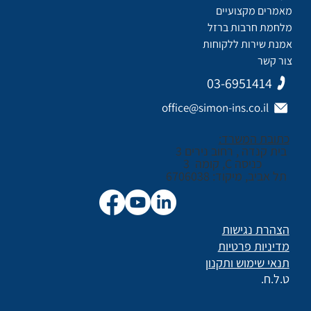
מאמרים מקצועיים
מלחמת חרבות ברזל
אמנת שירות ללקוחות
צור קשר
03-6951414
office@simon-ins.co.il
כתובת המשרד:
בית קנדה , רחוב נירים 3
כניסה C, קומה 3
תל אביב, מיקוד: 6706038
הצהרת נגישות
מדיניות פרטיות
תנאי שימוש ותקנון
ט.ל.ח.